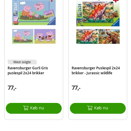
EAN
4005556091959
Mærke
Ravensburger
Mest solgte
Ravensburger Gurli Gris
Ravensburger Puslespil 2x24
puslespil 2x24 brikker
brikker - Jurassic wildlife
77,-
77,-
Køb nu
Køb nu