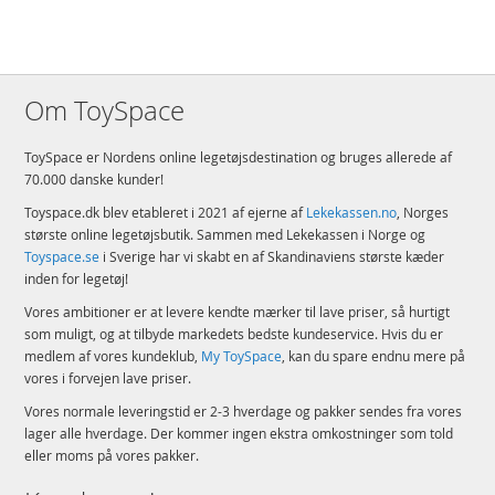
Om ToySpace
ToySpace er Nordens online legetøjsdestination og bruges allerede af
70.000 danske kunder!
Toyspace.dk blev etableret i 2021 af ejerne af
Lekekassen.no
, Norges
største online legetøjsbutik. Sammen med Lekekassen i Norge og
Toyspace.se
i Sverige har vi skabt en af Skandinaviens største kæder
inden for legetøj!
Vores ambitioner er at levere kendte mærker til lave priser, så hurtigt
som muligt, og at tilbyde markedets bedste kundeservice. Hvis du er
medlem af vores kundeklub,
My ToySpace
, kan du spare endnu mere på
vores i forvejen lave priser.
Vores normale leveringstid er 2-3 hverdage og pakker sendes fra vores
lager alle hverdage. Der kommer ingen ekstra omkostninger som told
eller moms på vores pakker.