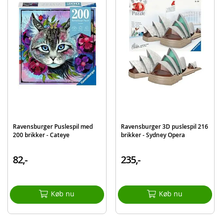
Produktdetaljer
Model
129690
EAN
4005556129690
Mærke
Ravensburger
Ravensburger Puslespil med
Ravensburger 3D puslespil 216
200 brikker - Cateye
brikker - Sydney Opera
82,-
235,-
Køb nu
Køb nu