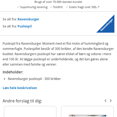
Brugt af over 70.000 danske kunder
Superhurtig levering
Toldfrit
Gratis fragt over 500,-*
Se alt fra:
Ravensburger
Se alt fra:
Puslespil
Puslespil fra Ravensburger Moment med et flot motiv af hummingbird og
sommerfugle. Puslespillet består af 300 brikker, af den kendte Ravensburger
kvalitet. Ravensburgers puslespil har været elsket af børn og voksne i mere
end 100 år. At lægge puslespil er underholdende, og det kan gøres alene
eller sammen med familie og venner.
Indeholder:
Ravensburger puslespil - 300 brikker
Læs hele beskrivelsen
Detaljer:
Antal brikker: 300
Andre forslag til dig:
Mål færdig: 39 x 27 cm
Motiv: Hummingbird