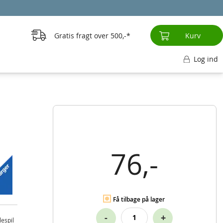
Gratis fragt over
500,-
Kurv
Log ind
76,-
Få tilbage på lager
-
+
lespil