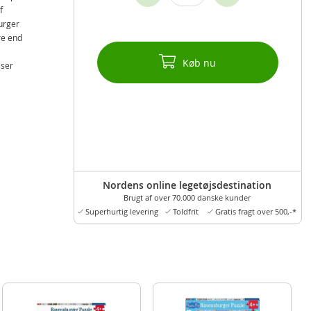
f
urger
re end
Køb nu
sser
Nordens online legetøjsdestination
Brugt af over 70.000 danske kunder
Superhurtig levering
Toldfrit
Gratis fragt over 500,-*