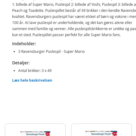
1: billede af Super Mario, Puslespil 2: billede af Yoshi, Puslespil 3: billede a
Peach og Toadette. Puslespillet består af 49 brikker i den kendte Ravensb
kvalitet. Ravensburgers puslespil har været elsket af børn og voksne i me
100 år. At lave puslespil er underholdende, og det kan gøres alene eller
sammen med familie og venner. Alle puslespilsbrikkerne er unikke og pa
kun et sted. Puslespillet passer perfekt for alle Super Mario fans.
Indeholder:
3 Ravensburger Puslespil - Super Mario
Detaljer:
Antal brikker: 3 x 49
Mål færdig: 26 x 18 cm
Læs hele beskrivelsen
Alder: fra 5 år
Produktdetaljer
Model
051861
EAN
4005556051861
Mærke
Ravensburger
Aktuelt
Mest solgte