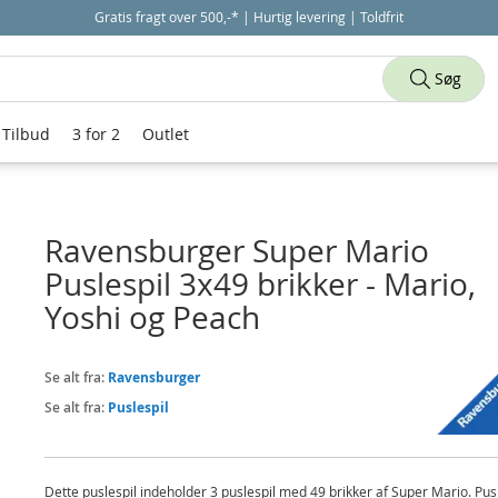
Gratis fragt over 500,-* | Hurtig levering | Toldfrit
Søg
Tilbud
3 for 2
Outlet
Ravensburger Super Mario
Puslespil 3x49 brikker - Mario,
Yoshi og Peach
Se alt fra:
Ravensburger
Se alt fra:
Puslespil
Dette puslespil indeholder 3 puslespil med 49 brikker af Super Mario. Pus