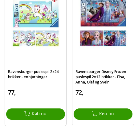
EAN
4005556075867
Mærke
Ravensburger
Aktuelt
Mest solgte
Ravensburger puslespil 2x24
Ravensburger Disney Frozen
brikker - enhjørninger
puslespil 2x12 brikker - Elsa,
Anna, Olaf og Svein
77,-
72,-
Køb nu
Køb nu