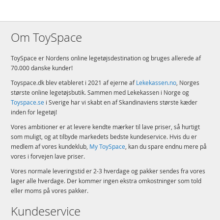
Om ToySpace
ToySpace er Nordens online legetøjsdestination og bruges allerede af
70.000 danske kunder!
Toyspace.dk blev etableret i 2021 af ejerne af
Lekekassen.no
, Norges
største online legetøjsbutik. Sammen med Lekekassen i Norge og
Toyspace.se
i Sverige har vi skabt en af Skandinaviens største kæder
inden for legetøj!
Vores ambitioner er at levere kendte mærker til lave priser, så hurtigt
som muligt, og at tilbyde markedets bedste kundeservice. Hvis du er
medlem af vores kundeklub,
My ToySpace
, kan du spare endnu mere på
vores i forvejen lave priser.
Vores normale leveringstid er 2-3 hverdage og pakker sendes fra vores
lager alle hverdage. Der kommer ingen ekstra omkostninger som told
eller moms på vores pakker.
Kundeservice