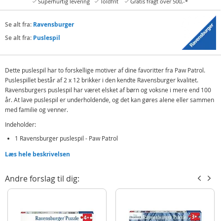
Superhurtig levering
Toldfrit
Gratis fragt over 500,-*
Se alt fra:
Ravensburger
Se alt fra:
Puslespil
Dette puslespil har to forskellige motiver af dine favoritter fra Paw Patrol.
Puslespillet består af 2 x 12 brikker i den kendte Ravensburger kvalitet.
Ravensburgers puslespil har været elsket af børn og voksne i mere end 100
år. At lave puslespil er underholdende, og det kan gøres alene eller sammen
med familie og venner.
Indeholder:
1 Ravensburger puslespil - Paw Patrol
Læs hele beskrivelsen
Detaljer:
Antal brikker: 2 x 12
Andre forslag til dig:
Alder: fra 3 år
Produktdetaljer
Model
075867