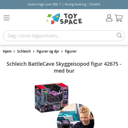
Gratis fragt over 500,-* | Hurtig levering | Toldfrit
Kur
Hjem
Schleich
Figurer og dyr
Figurer
Schleich BattleCave Skyggeisopod figur 42675 -
med bur