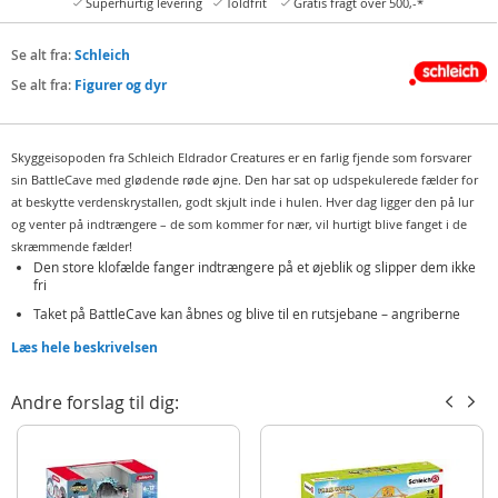
Superhurtig levering
Toldfrit
Gratis fragt over 500,-*
Se alt fra:
Schleich
Se alt fra:
Figurer og dyr
Skyggeisopoden fra Schleich Eldrador Creatures er en farlig fjende som forsvarer
sin BattleCave med glødende røde øjne. Den har sat op udspekulerede fælder for
at beskytte verdenskrystallen, godt skjult inde i hulen. Hver dag ligger den på lur
og venter på indtrængere – de som kommer for nær, vil hurtigt blive fanget i de
skræmmende fælder!
Den store klofælde fanger indtrængere på et øjeblik og slipper dem ikke
fri
Taket på BattleCave kan åbnes og blive til en rutsjebane – angriberne
glider lige af!
Læs hele beskrivelsen
Verdenskrystallen er gemt inde i hulen, og den er ikke let at få fat i
Kan kombineres med andre BattleCaves for at bygge en større fæstning
Andre forslag til dig:
Med dette legesæt fra Schleich kan børn forvandle deres værelse til en spændende
kamparena og skabe actionfyldte eventyr med Eldrador-figurerne. Med de
autentiske figurer fra Schleich er det kun fantasien, der sætter grænser!
Indeholder: