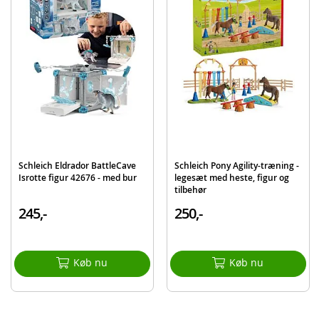
Skygge-isopode figur
BattleCave elementer
Verdenskrystal Isopod
Detaljer:
Mål: 16,5 x 28,5 x 23 cm
Alder: fra 7 år
Produktdetaljer
Model
42675
Schleich Eldrador BattleCave
Schleich Pony Agility-træning -
EAN
4059433771762
Isrotte figur 42676 - med bur
legesæt med heste, figur og
tilbehør
Mærke
Schleich
245,-
250,-
Køb nu
Køb nu