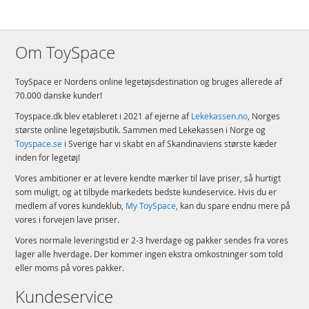
Om ToySpace
ToySpace er Nordens online legetøjsdestination og bruges allerede af
70.000 danske kunder!
Toyspace.dk blev etableret i 2021 af ejerne af
Lekekassen.no
, Norges
største online legetøjsbutik. Sammen med Lekekassen i Norge og
Toyspace.se
i Sverige har vi skabt en af Skandinaviens største kæder
inden for legetøj!
Vores ambitioner er at levere kendte mærker til lave priser, så hurtigt
som muligt, og at tilbyde markedets bedste kundeservice. Hvis du er
medlem af vores kundeklub,
My ToySpace
, kan du spare endnu mere på
vores i forvejen lave priser.
Vores normale leveringstid er 2-3 hverdage og pakker sendes fra vores
lager alle hverdage. Der kommer ingen ekstra omkostninger som told
eller moms på vores pakker.
Kundeservice