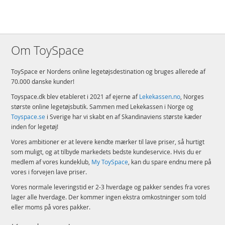
Om ToySpace
ToySpace er Nordens online legetøjsdestination og bruges allerede af
70.000 danske kunder!
Toyspace.dk blev etableret i 2021 af ejerne af
Lekekassen.no
, Norges
største online legetøjsbutik. Sammen med Lekekassen i Norge og
Toyspace.se
i Sverige har vi skabt en af Skandinaviens største kæder
inden for legetøj!
Vores ambitioner er at levere kendte mærker til lave priser, så hurtigt
som muligt, og at tilbyde markedets bedste kundeservice. Hvis du er
medlem af vores kundeklub,
My ToySpace
, kan du spare endnu mere på
vores i forvejen lave priser.
Vores normale leveringstid er 2-3 hverdage og pakker sendes fra vores
lager alle hverdage. Der kommer ingen ekstra omkostninger som told
eller moms på vores pakker.