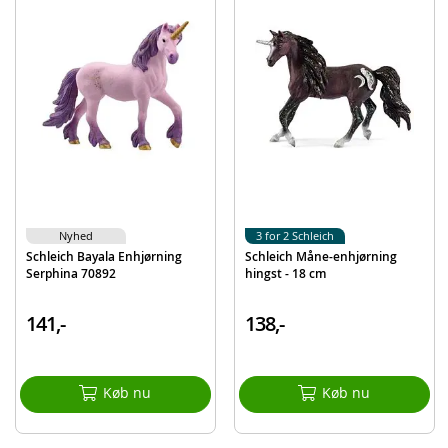
Detaljer:
Mål: 9,1 x 6,6 x 18 cm (BxDxH)
Alder: fra 5 år
Produktdetaljer
Model
70591
EAN
4059433035956
Mærke
Schleich
Nyhed
3 for 2 Schleich
Schleich Bayala Enhjørning
Schleich Måne-enhjørning
Serphina 70892
hingst - 18 cm
141,-
138,-
Køb nu
Køb nu