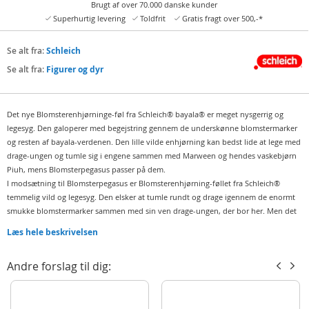
Brugt af over 70.000 danske kunder
Superhurtig levering
Toldfrit
Gratis fragt over 500,-*
Se alt fra:
Schleich
Se alt fra:
Figurer og dyr
Det nye Blomsterenhjørninge-føl fra Schleich® bayala® er meget nysgerrig og
legesyg. Den galoperer med begejstring gennem de underskønne blomstermarker
og resten af bayala-verdenen. Den lille vilde enhjørning kan bedst lide at lege med
drage-ungen og tumle sig i engene sammen med Marween og hendes vaskebjørn
Piuh, mens Blomsterpegasus passer på dem.
I modsætning til Blomsterpegasus er Blomsterenhjørning-føllet fra Schleich®
temmelig vild og legesyg. Den elsker at tumle rundt og drage igennem de enormt
smukke blomstermarker sammen med sin ven drage-ungen, der bor her. Men det
spæner også gerne ud for at opdage resten af bayala verdenen. Og når den
Læs hele beskrivelsen
ubændige lille enhjørning er på besøg hos søstrene, leger de sammen gemmeleg,
fordi føllet er god til at gemme sig imellem blomsterne med sin flotte
Andre forslag til dig:
blomstermanke.
Fun Fact
Blomsterenhjørningeføllet ler så meget og så ofte, at det får hikke af det.