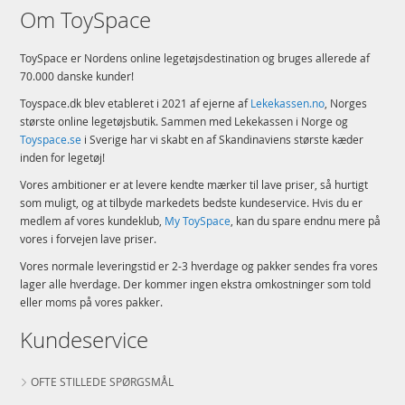
Om ToySpace
ToySpace er Nordens online legetøjsdestination og bruges allerede af
70.000 danske kunder!
Toyspace.dk blev etableret i 2021 af ejerne af
Lekekassen.no
, Norges
største online legetøjsbutik. Sammen med Lekekassen i Norge og
Toyspace.se
i Sverige har vi skabt en af Skandinaviens største kæder
inden for legetøj!
Vores ambitioner er at levere kendte mærker til lave priser, så hurtigt
som muligt, og at tilbyde markedets bedste kundeservice. Hvis du er
medlem af vores kundeklub,
My ToySpace
, kan du spare endnu mere på
vores i forvejen lave priser.
Vores normale leveringstid er 2-3 hverdage og pakker sendes fra vores
lager alle hverdage. Der kommer ingen ekstra omkostninger som told
eller moms på vores pakker.
Kundeservice
OFTE STILLEDE SPØRGSMÅL