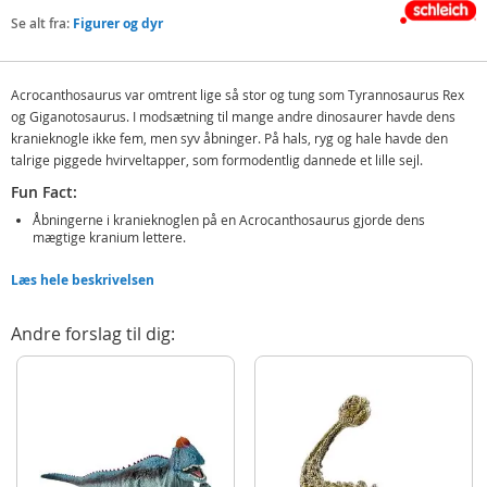
Se alt fra:
Figurer og dyr
Acrocanthosaurus var omtrent lige så stor og tung som Tyrannosaurus Rex
og Giganotosaurus. I modsætning til mange andre dinosaurer havde dens
kranieknogle ikke fem, men syv åbninger. På hals, ryg og hale havde den
talrige piggede hvirveltapper, som formodentlig dannede et lille sejl.
Fun Fact:
Åbningerne i kranieknoglen på en Acrocanthosaurus gjorde dens
mægtige kranium lettere.
Funktioner:
Læs hele beskrivelsen
Med bevægelig underkæbe
Andre forslag til dig:
Med hæfte
Videnskabeligt fakta
Videnskabeligt navn: Acrocanthosaurus
Opbevaringsstatus: Uddød
Indeholder: