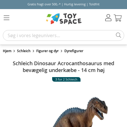
Gratis fragt over 500,-* | Hurtig levering | Toldfrit
Kur
Hjem
Schleich
Figurer og dyr
Dyrefigurer
Schleich Dinosaur Acrocanthosaurus med
bevægelig underkæbe - 14 cm høj
3 for 2 Schleich