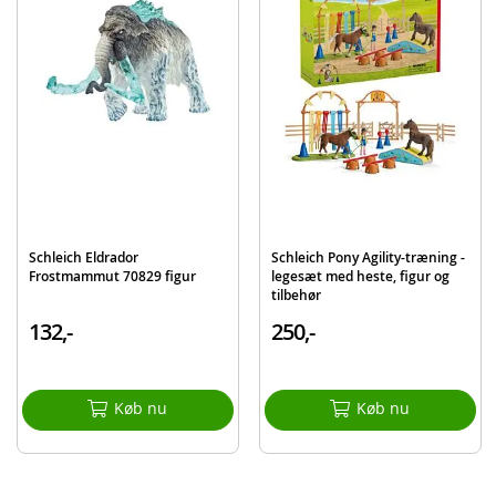
Stenchameleon figur
BattleCave elementer
Verdenskrystal sten
Detaljer:
Mål: 16,5 x 28,5 x 23 cm
Alder: fra 7 år
Produktdetaljer
Model
42677
Schleich Eldrador
Schleich Pony Agility-træning -
EAN
4059433771755
Frostmammut 70829 figur
legesæt med heste, figur og
tilbehør
Mærke
Schleich
132,-
250,-
Køb nu
Køb nu