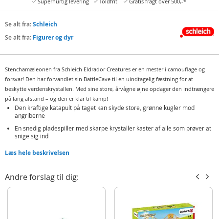
Superhurtig levering
Toldfrit
Gratis fragt over 500,-*
Se alt fra:
Schleich
Se alt fra:
Figurer og dyr
Stenchamæleonen fra Schleich Eldrador Creatures er en mester i camouflage og
forsvar! Den har forvandlet sin BattleCave til en uindtagelig fæstning for at
beskytte verdenskrystallen. Med sine store, årvågne øjne opdager den indtrængere
på lang afstand – og den er klar til kamp!
Den kraftige katapult på taget kan skyde store, grønne kugler mod
angriberne
En snedig pladespiller med skarpe krystaller kaster af alle som prøver at
snige sig ind
Verdenskrystallen er skjult dybt inde i hulen – godt beskyttet mod tyve
Læs hele beskrivelsen
Kan kombineres med andre BattleCaves for at bygge en endnu større
fæstning
Andre forslag til dig:
Med dette legesæt fra Schleich kan børn forvandle deres værelse til en
spændende kamparena og skabe actionfyldte eventyr med Eldrador-
figurerne. Med de autentiske figurer fra Schleich er det kun fantasien der
sætter grænser!
Indeholder: