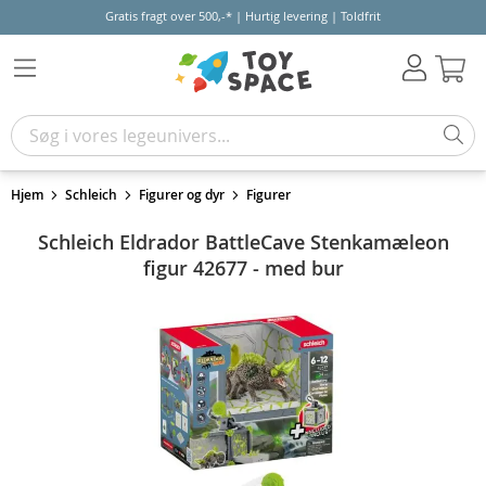
Gratis fragt over 500,-* | Hurtig levering | Toldfrit
Kur
Hjem
Schleich
Figurer og dyr
Figurer
Schleich Eldrador BattleCave Stenkamæleon
figur 42677 - med bur