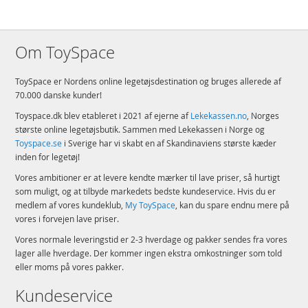
Om ToySpace
ToySpace er Nordens online legetøjsdestination og bruges allerede af
70.000 danske kunder!
Toyspace.dk blev etableret i 2021 af ejerne af
Lekekassen.no
, Norges
største online legetøjsbutik. Sammen med Lekekassen i Norge og
Toyspace.se
i Sverige har vi skabt en af Skandinaviens største kæder
inden for legetøj!
Vores ambitioner er at levere kendte mærker til lave priser, så hurtigt
som muligt, og at tilbyde markedets bedste kundeservice. Hvis du er
medlem af vores kundeklub,
My ToySpace
, kan du spare endnu mere på
vores i forvejen lave priser.
Vores normale leveringstid er 2-3 hverdage og pakker sendes fra vores
lager alle hverdage. Der kommer ingen ekstra omkostninger som told
eller moms på vores pakker.
Kundeservice