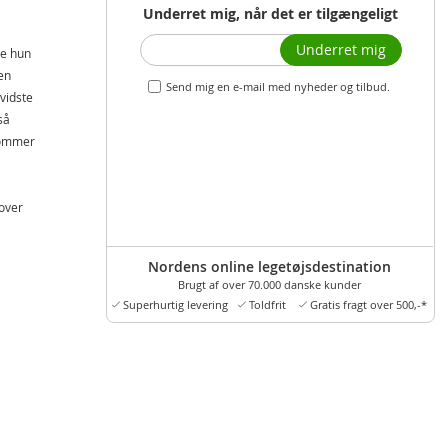
Underret mig, når det er tilgængeligt
Underret mig
ne hun
en
Send mig en e-mail med nyheder og tilbud.
vidste
så
kommer
sover
med
Nordens online legetøjsdestination
Brugt af over 70.000 danske kunder
Superhurtig levering
Toldfrit
Gratis fragt over 500,-*
d