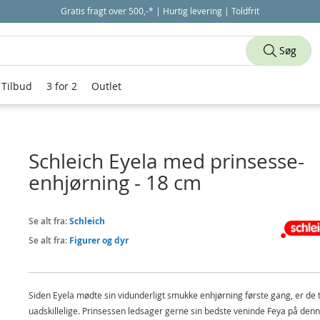
Gratis fragt over 500,-* | Hurtig levering | Toldfrit
Søg
Tilbud
3 for 2
Outlet
Schleich Eyela med prinsesse-
enhjørning - 18 cm
Se alt fra:
Schleich
Se alt fra:
Figurer og dyr
Siden Eyela mødte sin vidunderligt smukke enhjørning første gang, er de 
uadskillelige. Prinsessen ledsager gerne sin bedste veninde Feya på den