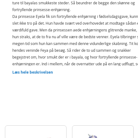
ture til bayalas smukkeste steder. Så beundrer de begge den skønne og
fortryllende prinsesse-enhjørning.
Da prinsesse Eyela fik sin fortryllende enhjørning i fødselsdagsgave, kun
slet ikke tro på det. Hun havde svært ved overhovedet at modtage sådan 
værdifuld gave. Men da prinsessen aede enhjørningens glitrende manke, 
hun straks, at de to fra nu af ville være de bedste venner. Eyela tilbringer 
megen tid som hun kan sammen med denne vidunderlige skabning. Tit 
hendes veninde Feya på besøg. Så rider de to ud sammen og snakker
begejstret om, hvor smukt der er i bayala, og hvor fortryllende prinsesse-
enhjørningen er. Ind i mellem, når de overnatter ude på en lang udflugt, 
Eyela helt tæt på sin elskede enhjørning. Vil du med ud at ride sammen 
Læs hele beskrivelsen
Eyela og hendes enhjørning?
Funktioner:
Sikker fastholdelse ved hjælp af magneter
Figuren har en bevægelig arm
Tilbehør, som kan udskiftes
Fun Fact:
Alle enhjørningerne ejer magi. Men Eyelas enhjørning har et horn me
særlig stor tryllekraft.