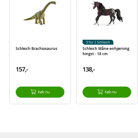
3 for 2 Schleich
Schleich Brachiosaurus
Schleich Måne-enhjørning
hingst - 18 cm
157,-
138,-
Køb nu
Køb nu