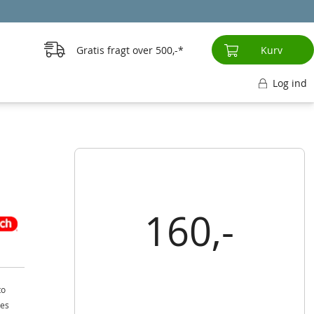
Gratis fragt over
500,-
Kurv
Log ind
160,-
to
nes