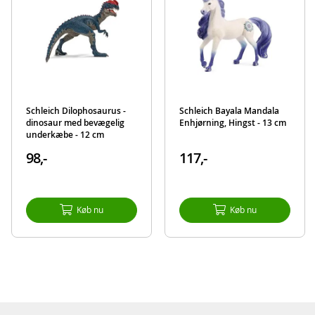
Indeholder:
1 Eyela-figur
1 enhjørning
1 Scepter
Detaljer:
Schleich Dilophosaurus -
Schleich Bayala Mandala
Mål: 15 x 8,2 x 18 cm (BxDxH)
dinosaur med bevægelig
Enhjørning, Hingst - 13 cm
underkæbe - 12 cm
Alder: fra 5 år
98,-
117,-
Produktdetaljer
Model
70569
EAN
4055744020384
Køb nu
Køb nu
Mærke
Schleich