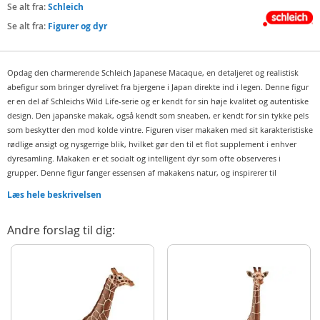
Se alt fra:
Schleich
Se alt fra:
Figurer og dyr
Opdag den charmerende Schleich Japanese Macaque, en detaljeret og realistisk
abefigur som bringer dyrelivet fra bjergene i Japan direkte ind i legen. Denne figur
er en del af Schleichs Wild Life-serie og er kendt for sin høje kvalitet og autentiske
design. ​ Den japanske makak, også kendt som sneaben, er kendt for sin tykke pels
som beskytter den mod kolde vintre. Figuren viser makaken med sit karakteristiske
rødlige ansigt og nysgerrige blik, hvilket gør den til et flot supplement i enhver
dyresamling. ​ Makaken er et socialt og intelligent dyr som ofte observeres i
grupper. Denne figur fanger essensen af makakens natur, og inspirerer til
fantasifuld leg og læring om dyrelivet. Denne figur er perfekt for børn som elsker
Læs hele beskrivelsen
dyr og ønsker at lære mere om verdens mangfoldige dyreliv. Tilføj Schleich
Japanese Macaque til din samling og lad eventyret begynde!
Andre forslag til dig:
Indeholder:
Schleich Japanese Macaque – naturtro abefigur
Detaljer:
Mål: 6,9 x 3,1 x 5,5 cm
Alder: fra 3 år