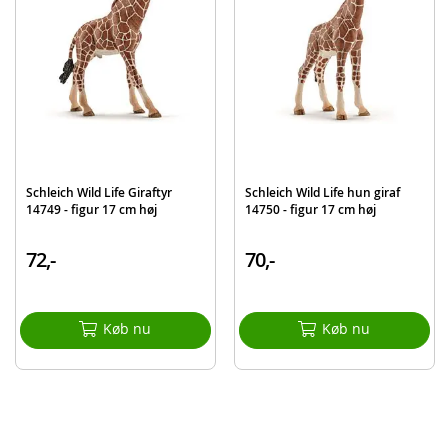
Produktdetaljer
Model
14871
EAN
4059433789453
Mærke
Schleich
Schleich Wild Life Giraftyr
Schleich Wild Life hun giraf
14749 - figur 17 cm høj
14750 - figur 17 cm høj
72,-
70,-
Køb nu
Køb nu