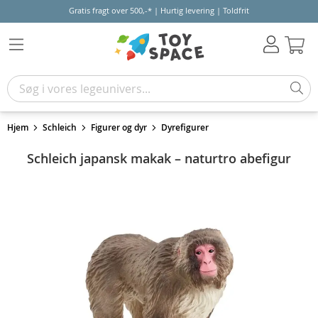
Gratis fragt over 500,-* | Hurtig levering | Toldfrit
Kur
Hjem
Schleich
Figurer og dyr
Dyrefigurer
Schleich japansk makak – naturtro abefigur