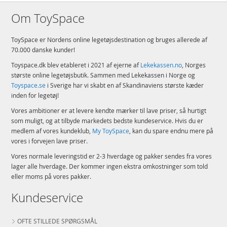
Om ToySpace
ToySpace er Nordens online legetøjsdestination og bruges allerede af
70.000 danske kunder!
Toyspace.dk blev etableret i 2021 af ejerne af
Lekekassen.no
, Norges
største online legetøjsbutik. Sammen med Lekekassen i Norge og
Toyspace.se
i Sverige har vi skabt en af Skandinaviens største kæder
inden for legetøj!
Vores ambitioner er at levere kendte mærker til lave priser, så hurtigt
som muligt, og at tilbyde markedets bedste kundeservice. Hvis du er
medlem af vores kundeklub,
My ToySpace
, kan du spare endnu mere på
vores i forvejen lave priser.
Vores normale leveringstid er 2-3 hverdage og pakker sendes fra vores
lager alle hverdage. Der kommer ingen ekstra omkostninger som told
eller moms på vores pakker.
Kundeservice
OFTE STILLEDE SPØRGSMÅL