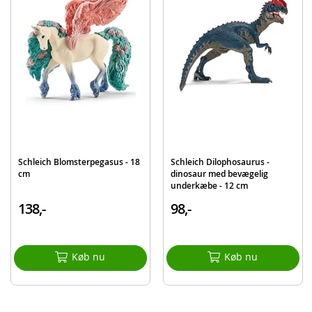
Funktioner:
Glitrer
Indeholder:
1 Schleich regnbueenhjørning
Detaljer:
Mål: 15 x 16 x 18 cm (BxDxH)
Alder: fra 5 år
Schleich Blomsterpegasus - 18
Schleich Dilophosaurus -
cm
dinosaur med bevægelig
Produktdetaljer
Model
70576
underkæbe - 12 cm
138,-
98,-
EAN
4055744020421
Mærke
Schleich
Køb nu
Køb nu