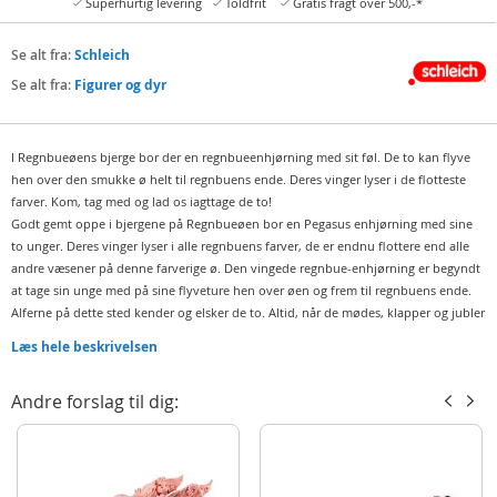
Superhurtig levering
Toldfrit
Gratis fragt over 500,-*
Se alt fra:
Schleich
Se alt fra:
Figurer og dyr
I Regnbueøens bjerge bor der en regnbueenhjørning med sit føl. De to kan flyve
hen over den smukke ø helt til regnbuens ende. Deres vinger lyser i de flotteste
farver. Kom, tag med og lad os iagttage de to!
Godt gemt oppe i bjergene på Regnbueøen bor en Pegasus enhjørning med sine
to unger. Deres vinger lyser i alle regnbuens farver, de er endnu flottere end alle
andre væsener på denne farverige ø. Den vingede regnbue-enhjørning er begyndt
at tage sin unge med på sine flyveture hen over øen og frem til regnbuens ende.
Alferne på dette sted kender og elsker de to. Altid, når de mødes, klapper og jubler
de, og de glæder sig til den dag, regnbuefesten holdes. For på denne særlige dag
Læs hele beskrivelsen
kommer de to på besøg hos alferne, og så holder de fest sammen. Det kommer til
at blive den smukkeste og sjoveste fest i hele bayala. Gæsterne kommer fra nær og
Andre forslag til dig:
fjern for at hilse de to flyvende tryllevæsener velkommen og beundre deres
skønhed og farvepragt. Har du lyst til at være med til festen?
Fun Fact:
Nogle gange flyver regnbueenhjørningen så højt på himlen, at den
smelter sammen med regnbuen.