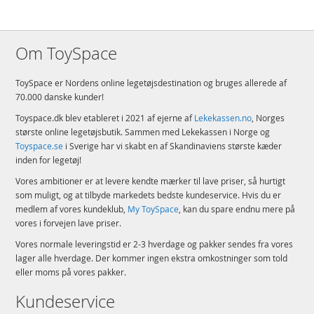
Om ToySpace
ToySpace er Nordens online legetøjsdestination og bruges allerede af
70.000 danske kunder!
Toyspace.dk blev etableret i 2021 af ejerne af
Lekekassen.no
, Norges
største online legetøjsbutik. Sammen med Lekekassen i Norge og
Toyspace.se
i Sverige har vi skabt en af Skandinaviens største kæder
inden for legetøj!
Vores ambitioner er at levere kendte mærker til lave priser, så hurtigt
som muligt, og at tilbyde markedets bedste kundeservice. Hvis du er
medlem af vores kundeklub,
My ToySpace
, kan du spare endnu mere på
vores i forvejen lave priser.
Vores normale leveringstid er 2-3 hverdage og pakker sendes fra vores
lager alle hverdage. Der kommer ingen ekstra omkostninger som told
eller moms på vores pakker.
Kundeservice