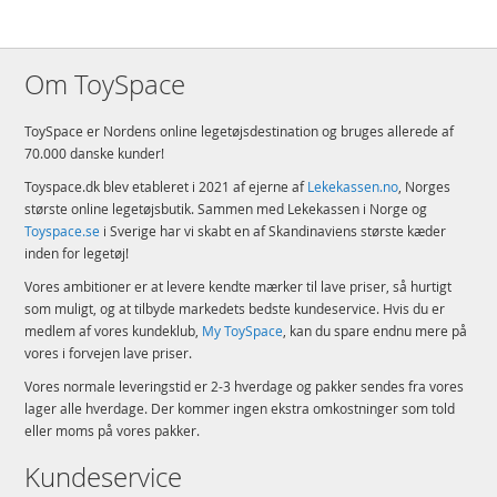
Om ToySpace
ToySpace er Nordens online legetøjsdestination og bruges allerede af
70.000 danske kunder!
Toyspace.dk blev etableret i 2021 af ejerne af
Lekekassen.no
, Norges
største online legetøjsbutik. Sammen med Lekekassen i Norge og
Toyspace.se
i Sverige har vi skabt en af Skandinaviens største kæder
inden for legetøj!
Vores ambitioner er at levere kendte mærker til lave priser, så hurtigt
som muligt, og at tilbyde markedets bedste kundeservice. Hvis du er
medlem af vores kundeklub,
My ToySpace
, kan du spare endnu mere på
vores i forvejen lave priser.
Vores normale leveringstid er 2-3 hverdage og pakker sendes fra vores
lager alle hverdage. Der kommer ingen ekstra omkostninger som told
eller moms på vores pakker.
Kundeservice