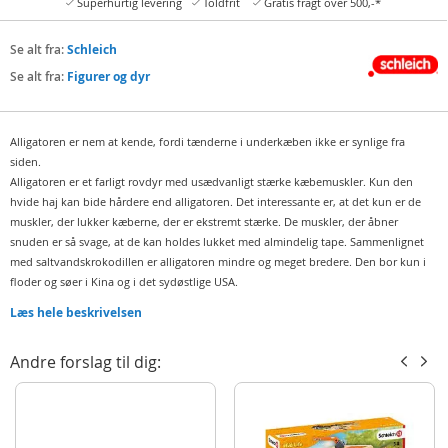
Superhurtig levering
Toldfrit
Gratis fragt over 500,-*
Se alt fra:
Schleich
Se alt fra:
Figurer og dyr
Alligatoren er nem at kende, fordi tænderne i underkæben ikke er synlige fra
siden.
Alligatoren er et farligt rovdyr med usædvanligt stærke kæbemuskler. Kun den
hvide haj kan bide hårdere end alligatoren. Det interessante er, at det kun er de
muskler, der lukker kæberne, der er ekstremt stærke. De muskler, der åbner
snuden er så svage, at de kan holdes lukket med almindelig tape. Sammenlignet
med saltvandskrokodillen er alligatoren mindre og meget bredere. Den bor kun i
floder og søer i Kina og i det sydøstlige USA.
Fun Fact:
Læs hele beskrivelsen
Fra siden ser det ud som om, at alligatoren griner
Andre forslag til dig:
Funktioner:
Med bevægelig underkæbe!
Videnskabeligt fakta: