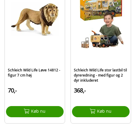
Videnskabeligt navn: Alligatoridae
Globalt hjem: Amerika, Kina
Opbevaringsstatus: Ikke truet
Primær bopæl: Floder, moser
Indeholder:
Schleich Alligator
Detaljer:
Mål: 19 x 5,9 x 3,7 cm (BxDxH)
Schleich Wild Life Løve 14812 -
Schleich Wild Life stor lastbil til
Alder: fra 3 år
figur 7 cm høj
dyreredning - med figur og 2
dyr inkluderet
Produktdetaljer
Model
14727
70,-
368,-
EAN
4005086147270
Mærke
Schleich
Køb nu
Køb nu