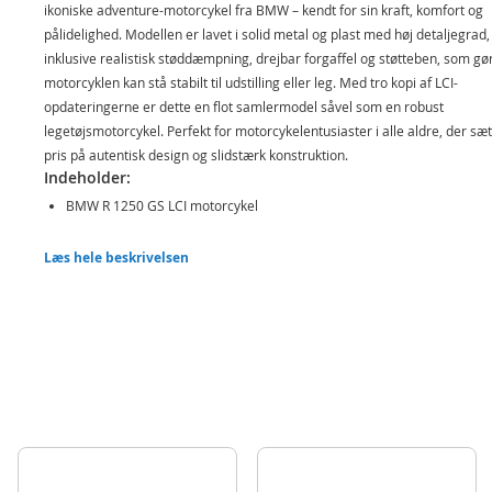
ikoniske adventure-motorcykel fra BMW – kendt for sin kraft, komfort og
pålidelighed. Modellen er lavet i solid metal og plast med høj detaljegrad,
inklusive realistisk støddæmpning, drejbar forgaffel og støtteben, som gør
motorcyklen kan stå stabilt til udstilling eller leg. Med tro kopi af LCI-
opdateringerne er dette en flot samlermodel såvel som en robust
legetøjsmotorcykel. Perfekt for motorcykelentusiaster i alle aldre, der sæt
pris på autentisk design og slidstærk konstruktion.
Indeholder:
BMW R 1250 GS LCI motorcykel
Detaljer:
Læs hele beskrivelsen
Mål: ca. 11,5 x 6,5 x 4 cm
Skala: 1:18
Alder: fra 3 år
Produktdetaljer
Model
313-1399
EAN
4006874013999
Mærke
SIKU