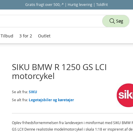
Gratis fragt over 500,-* | Hurtig levering | Toldfrit
Søg
Tilbud
3 for 2
Outlet
SIKU BMW R 1250 GS LCI
motorcykel
Se alt fra:
SIKU
Se alt fra:
Legetøjsbiler og køretøjer
Oplev frihedsfornemmelsen fra landevejen i miniformat med SIKU BMW 
GS LCI! Denne realistiske modelmotorcykel i skala 1:18 er inspireret af d