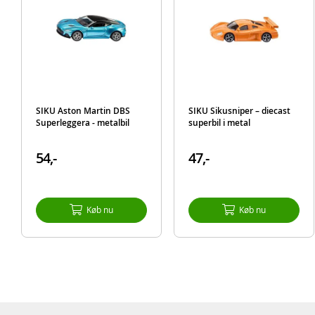
SIKU Aston Martin DBS
SIKU Sikusniper – diecast
Superleggera - metalbil
superbil i metal
54,-
47,-
Køb nu
Køb nu