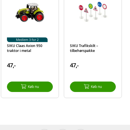
Medlem 3 for 2
SIKU Claas Axion 950
SIKU Trafikskilt –
traktor i metal
tilbehørspakke
47,-
47,-
Køb nu
Køb nu