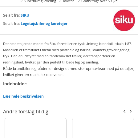
Superhurtig levering
Toldfrit
Gratis fragt over 500,-*
Se alt fra:
SIKU
Se alt fra:
Legetøjsbiler og køretøjer
Denne detaljerede model fra Siku forestiller en tysk Unimog brandbil i skala 1:87.
Modellen er fremstillet i metal med plastdele og har høj kvalitets graveringer og
tryk. Den er udstyret med en tandemakslet trailer, der transporterer en
redningsbåd, hvilket gør den perfekt til både leg og samling.
Både brandbilen og båden er designet med stor opmærksomhed på detaljer,
hvilket giver en realistisk oplevelse.
Indeholder:
SIKU brandbil
Læs hele beskrivelsen
SIKU båd
Detaljer:
Andre forslag til dig:
Mål: 167 x 29 x 42 mm
Alder: fra 3 år