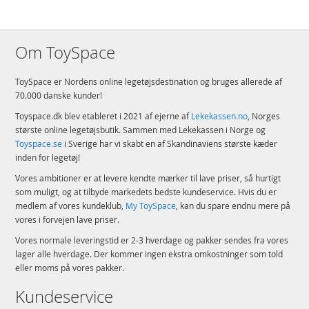
Om ToySpace
ToySpace er Nordens online legetøjsdestination og bruges allerede af
70.000 danske kunder!
Toyspace.dk blev etableret i 2021 af ejerne af
Lekekassen.no
, Norges
største online legetøjsbutik. Sammen med Lekekassen i Norge og
Toyspace.se
i Sverige har vi skabt en af Skandinaviens største kæder
inden for legetøj!
Vores ambitioner er at levere kendte mærker til lave priser, så hurtigt
som muligt, og at tilbyde markedets bedste kundeservice. Hvis du er
medlem af vores kundeklub,
My ToySpace
, kan du spare endnu mere på
vores i forvejen lave priser.
Vores normale leveringstid er 2-3 hverdage og pakker sendes fra vores
lager alle hverdage. Der kommer ingen ekstra omkostninger som told
eller moms på vores pakker.
Kundeservice