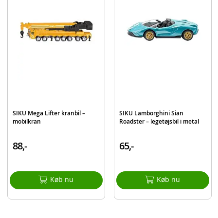
Produktdetaljer
Model
313-1636
EAN
4006874016365
Mærke
SIKU
SIKU Mega Lifter kranbil –
SIKU Lamborghini Sian
mobilkran
Roadster – legetøjsbil i metal
88,-
65,-
Køb nu
Køb nu