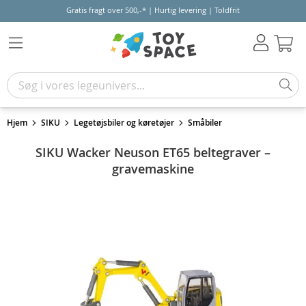
Gratis fragt over 500,-* | Hurtig levering | Toldfrit
Kur
Hjem
SIKU
Legetøjsbiler og køretøjer
Småbiler
SIKU Wacker Neuson ET65 beltegraver –
gravemaskine