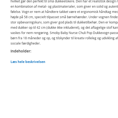
hvilket gør den perfekt til små dukkeelskere. Den har et realistisk design
en kombination af metal- og plastmaterialer, som giver en solid og autent
følelse. Vogn er nem at håndtere takket være et ergonomisk håndtag me
højde på 58 cm, specielt tilpasset små børnehænder. Under vognen finde
stor opbevaringskurv, som giver god plads til dukketilbehør. Den er komp
med dukker op til 42 cm (dukke ikke inkluderet), og det aftagelige stof kan
vaskes for nem rengøring. Smoby Baby Nurse Chuli Pop Dukkevogn passer
børn fra 18 måneder og op, og tilskynder til kreativ rolleleg og udvikling a
sociale færdigheder.
Indeholder:
Smoby Baby Nurse Chuli Pop dukkevogn
Læs hele beskrivelsen
Detaljer:
Mål: 59 x 38 x 58 cm (L x B x H)
Alder: fra 18 mdr
Produktdetaljer
Model
254124
EAN
3032162541241
Mærke
Smoby