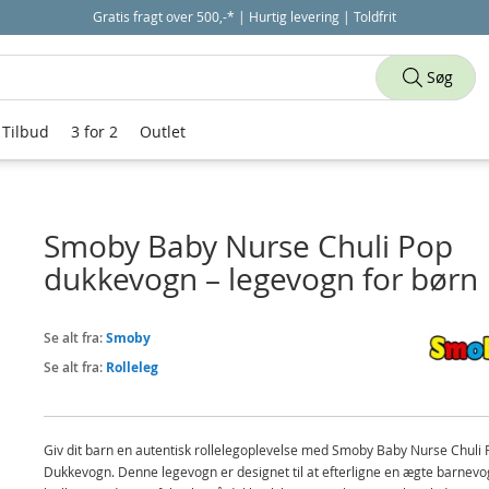
Gratis fragt over 500,-* | Hurtig levering | Toldfrit
Søg
Tilbud
3 for 2
Outlet
Smoby Baby Nurse Chuli Pop
dukkevogn – legevogn for børn
Se alt fra:
Smoby
Se alt fra:
Rolleleg
Giv dit barn en autentisk rollelegoplevelse med Smoby Baby Nurse Chuli 
Dukkevogn. Denne legevogn er designet til at efterligne en ægte barnevo