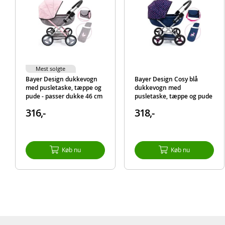
Mest solgte
Bayer Design dukkevogn
Bayer Design Cosy blå
med pusletaske, tæppe og
dukkevogn med
pude - passer dukke 46 cm
pusletaske, tæppe og pude
- grå og lyserød
- til dukker 46 cm
316,-
318,-
Køb nu
Køb nu