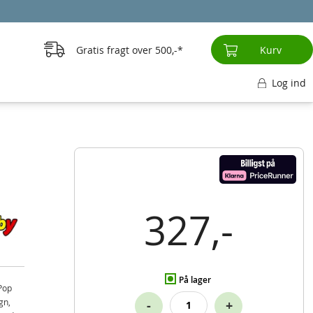
Gratis fragt over
500,-
Kurv
Log ind
327,-
På lager
Pop
gn,
-
+