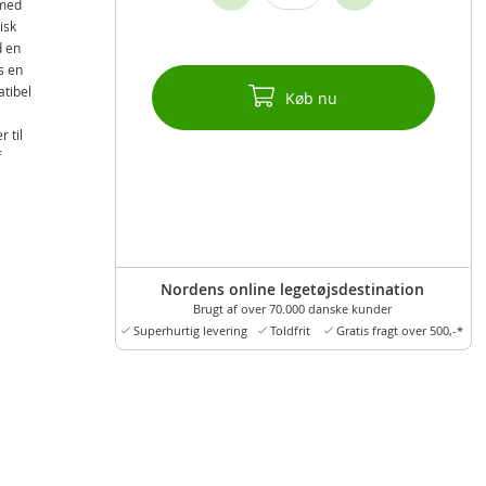
 med
isk
d en
s en
atibel
Køb nu
 til
f
Nordens online legetøjsdestination
Brugt af over 70.000 danske kunder
Superhurtig levering
Toldfrit
Gratis fragt over 500,-*