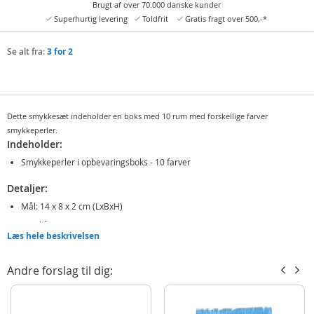
Brugt af over 70.000 danske kunder
Superhurtig levering
Toldfrit
Gratis fragt over 500,-*
Se alt fra:
3 for 2
Dette smykkesæt indeholder en boks med 10 rum med forskellige farver
smykkeperler.
Indeholder:
Smykkeperler i opbevaringsboks - 10 farver
Detaljer:
Mål: 14 x 8 x 2 cm (LxBxH)
Antal farver: 10
Læs hele beskrivelsen
Alder: fra 6 år
Andre forslag til dig:
Produktdetaljer
Model
CR1403/GE
EAN
8715427037486