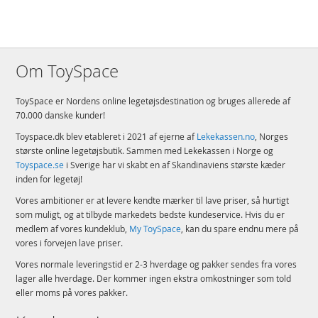
Om ToySpace
ToySpace er Nordens online legetøjsdestination og bruges allerede af
70.000 danske kunder!
Toyspace.dk blev etableret i 2021 af ejerne af
Lekekassen.no
, Norges
største online legetøjsbutik. Sammen med Lekekassen i Norge og
Toyspace.se
i Sverige har vi skabt en af Skandinaviens største kæder
inden for legetøj!
Vores ambitioner er at levere kendte mærker til lave priser, så hurtigt
som muligt, og at tilbyde markedets bedste kundeservice. Hvis du er
medlem af vores kundeklub,
My ToySpace
, kan du spare endnu mere på
vores i forvejen lave priser.
Vores normale leveringstid er 2-3 hverdage og pakker sendes fra vores
lager alle hverdage. Der kommer ingen ekstra omkostninger som told
eller moms på vores pakker.