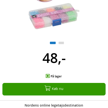
48,-
På lager
Køb nu
Nordens online legetøjsdestination