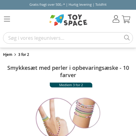
Gratis fragt over 500,-* | Hurtig levering | Toldfrit
Kur
Hjem
3 for 2
Smykkesæt med perler i opbevaringsæske - 10
farver
Medlem 3 for 2