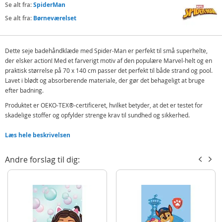
Se alt fra:
SpiderMan
Se alt fra:
Børneværelset
Dette seje badehåndklæde med Spider-Man er perfekt til små superhelte,
der elsker action! Med et farverigt motiv af den populære Marvel-helt og en
praktisk størrelse på 70 x 140 cm passer det perfekt til både strand og pool.
Lavet i blødt og absorberende materiale, der gør det behageligt at bruge
efter badning.
Produktet er OEKO-TEX®-certificeret, hvilket betyder, at det er testet for
skadelige stoffer og opfylder strenge krav til sundhed og sikkerhed.
Indeholder:
Læs hele beskrivelsen
Spiderman badehåndklæde
Andre forslag til dig:
Detaljer:
Mål: 70x140 cm
Produktdetaljer
Model
8014786
EAN
7071673147869