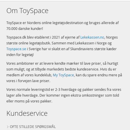
Om ToySpace
ToySpace er Nordens online legetøjsdestination og bruges allerede af
70.000 danske kunder!
Toyspace.dk blev etableret i 2021 af ejerne af
Lekekassen.no
, Norges
største online legetøjsbutik. Sammen med Lekekassen i Norge og
Toyspace.se
i Sverige har vi skabt en af Skandinaviens største kæder
inden for legetøj!
Vores ambitioner er at levere kendte mærker til lave priser, så hurtigt
som muligt, og at tilbyde markedets bedste kundeservice. Hvis du er
medlem af vores kundeklub,
My ToySpace
, kan du spare endnu mere på
vores i forvejen lave priser.
Vores normale leveringstid er 2-3 hverdage og pakker sendes fra vores
lager alle hverdage. Der kommer ingen ekstra omkostninger som told
eller moms på vores pakker.
Kundeservice
OFTE STILLEDE SPØRGSMÅL