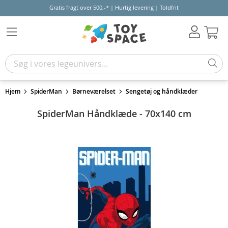
Gratis fragt over 500,-* | Hurtig levering | Toldfrit
Kur
Hjem
SpiderMan
Børneværelset
Sengetøj og håndklæder
SpiderMan Håndklæde - 70x140 cm