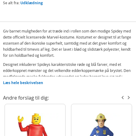
Se alt fra:
Udklædning
Giv barnet muligheden for at træde ind i rollen som den modige Spidey med
dette officielt licenserede Marvel-kostume. Kostumet er designet til at fange
essensen af den ikoniske superhelt, samtidig med at det giver komfort og
holdbarhed til timevis af leg. Det er lavet i blød og slidstærk polyester, kendt
for sin holdbarhed og komfort.
Designet inkluderer Spideys karakteristiske røde og blå farver, med et
edderkoppnet mønster og det velkendte edderkoppemærke på brystet. Den
medfølgende maske fuldender udseendet og lader barnet leve sig ind i
fantasien som en ægte superhelt. Kostumet har velcrolukning, hvilket gør det
Læs hele beskrivelsen
nemt at tage på og af.
Andre forslag til dig:
Uanset om det er til karneval, fødselsdagsfejring, Halloween eller bare for at
lege superhelt derhjemme, vil dette kostume inspirere til kreativ leg og
eventyr. Det giver barnet muligheden for at leve ud fantasien som den
modige superhelt Spidey.
Indeholder:
Spidey heldragt