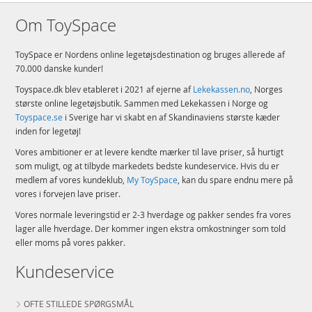
Om ToySpace
ToySpace er Nordens online legetøjsdestination og bruges allerede af
70.000 danske kunder!
Toyspace.dk blev etableret i 2021 af ejerne af
Lekekassen.no
, Norges
største online legetøjsbutik. Sammen med Lekekassen i Norge og
Toyspace.se
i Sverige har vi skabt en af Skandinaviens største kæder
inden for legetøj!
Vores ambitioner er at levere kendte mærker til lave priser, så hurtigt
som muligt, og at tilbyde markedets bedste kundeservice. Hvis du er
medlem af vores kundeklub,
My ToySpace
, kan du spare endnu mere på
vores i forvejen lave priser.
Vores normale leveringstid er 2-3 hverdage og pakker sendes fra vores
lager alle hverdage. Der kommer ingen ekstra omkostninger som told
eller moms på vores pakker.
Kundeservice
OFTE STILLEDE SPØRGSMÅL