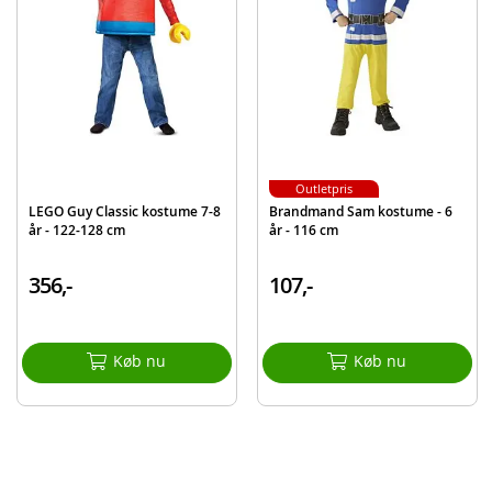
Maske
Detaljer:
Alder: 3-4 år
Størrelse: 104 cm
Bemærk
: For bedst mulig holdbarhed anbefales håndvask.
Outletpris
Produktdetaljer
Model
3016743-4000
LEGO Guy Classic kostume 7-8
Brandmand Sam kostume - 6
år - 122-128 cm
år - 116 cm
EAN
195884048573
356,-
107,-
Køb nu
Køb nu