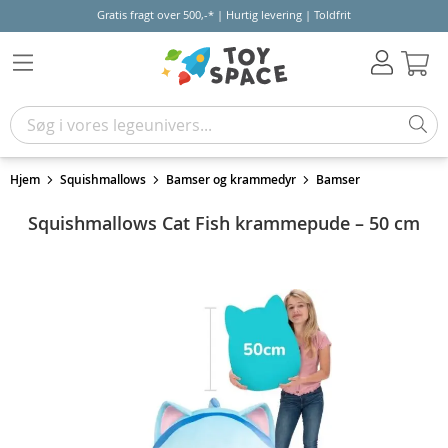
Gratis fragt over 500,-* | Hurtig levering | Toldfrit
Kur
Hjem
Squishmallows
Bamser og krammedyr
Bamser
Squishmallows Cat Fish krammepude – 50 cm