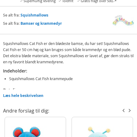
Superhurtig levering
Toldfrit
Gratis fragt over 500,-*
Se alt fra:
Squishmallows
Se alt fra:
Bamser og krammedyr
Squishmallows Cat Fish er den blødeste bamse, du har set! Squishmallows
Cat Fish er 50 cm høj og kan bruges som både krammedyr og en blød pude.
Det ekstra bløde materiale, som Squishmallows er lavet af, gør dem straks til
en ny favorit blandt krammedyrene.
Indeholder:
Squishmallows Cat Fish krammepude
Detaljer:
Læs hele beskrivelsen
Mål: 50 cm (H)
Alder: fra 3 år
Andre forslag til dig:
Produktdetaljer
Model
248631
EAN
191726913153