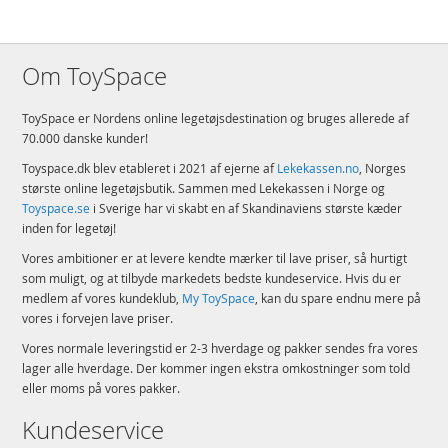
Om ToySpace
ToySpace er Nordens online legetøjsdestination og bruges allerede af
70.000 danske kunder!
Toyspace.dk blev etableret i 2021 af ejerne af
Lekekassen.no
, Norges
største online legetøjsbutik. Sammen med Lekekassen i Norge og
Toyspace.se
i Sverige har vi skabt en af Skandinaviens største kæder
inden for legetøj!
Vores ambitioner er at levere kendte mærker til lave priser, så hurtigt
som muligt, og at tilbyde markedets bedste kundeservice. Hvis du er
medlem af vores kundeklub,
My ToySpace
, kan du spare endnu mere på
vores i forvejen lave priser.
Vores normale leveringstid er 2-3 hverdage og pakker sendes fra vores
lager alle hverdage. Der kommer ingen ekstra omkostninger som told
eller moms på vores pakker.
Kundeservice