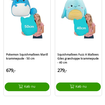
Mærke
Squishmallows
Pokemon Squishmallows Marill
Squishmallows Fuzz A Mallows
krammepude - 50 cm
Giles græshoppe krammepude
- 40 cm
679,-
279,-
Køb nu
Køb nu