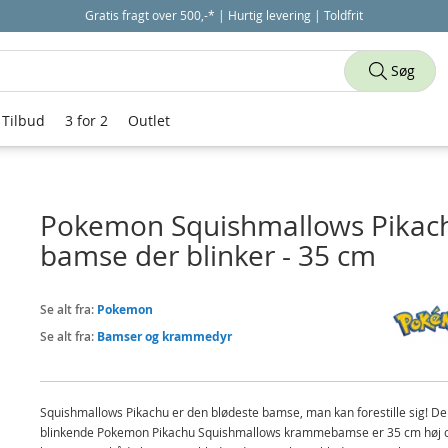
Gratis fragt over 500,-* | Hurtig levering | Toldfrit
Søg
Tilbud
3 for 2
Outlet
Pokemon Squishmallows Pikac
bamse der blinker - 35 cm
Se alt fra:
Pokemon
Se alt fra:
Bamser og krammedyr
Squishmallows Pikachu er den blødeste bamse, man kan forestille sig! D
blinkende Pokemon Pikachu Squishmallows krammebamse er 35 cm høj 