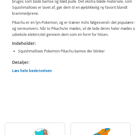
bruges som både bamse og blød pude. Det ekstra bløde materiale, som
Squishmallows er lavet af, gør dem til en øjeblikkelig ny favorit blandt
krammedyrene.
Pikachu er en lyn-Pokemon, og er træner Ashs følgesvend i det populære s
og serieunivers. Når to Pikachu'er mødes, vil de lade deres haler mødes 
udveksle elektricitet gennem dem som en form for hilsen.
Indeholder:
Squishmallows Pokemon Pikachu bamse der blinker
Detaljer:
Mål: ca. 35 cm (H)
Læs hele beskrivelsen
Alder: fra 3 år
Produktdetaljer
Model
SQPK00042
EAN
196566195448
Mærke
Pokemon