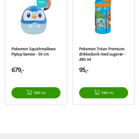
Pokemon Squishmallows
Pokemon Tritan Premium
Piplup bamse - 50 cm
drikkedunk med sugerør -
480 ml
679,-
95,-
Køb nu
Køb nu