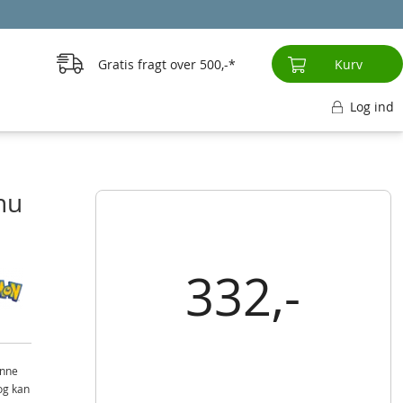
Gratis fragt over
500,-
Kurv
Log ind
hu
332,-
enne
og kan