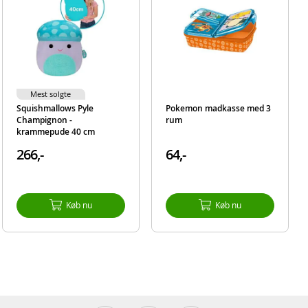
Mest solgte
Squishmallows Pyle
Pokemon madkasse med 3
Champignon -
rum
krammepude 40 cm
266,-
64,-
Køb nu
Køb nu