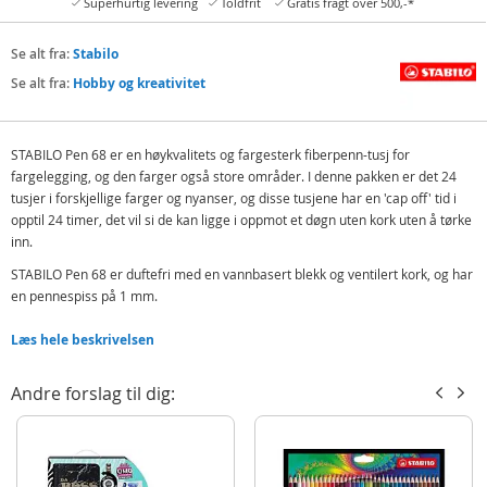
Superhurtig levering
Toldfrit
Gratis fragt over 500,-*
Se alt fra:
Stabilo
Se alt fra:
Hobby og kreativitet
STABILO Pen 68 er en høykvalitets og fargesterk fiberpenn-tusj for
fargelegging, og den farger også store områder. I denne pakken er det 24
tusjer i forskjellige farger og nyanser, og disse tusjene har en 'cap off' tid i
opptil 24 timer, det vil si de kan ligge i oppmot et døgn uten kork uten å tørke
inn.
STABILO Pen 68 er duftefri med en vannbasert blekk og ventilert kork, og har
en pennespiss på 1 mm.
Inneholder:
Læs hele beskrivelsen
24 tusjer
Andre forslag til dig:
Detaljer:
Alder: fra 6 år
Produktdetaljer
Model
6824-7