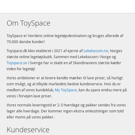
Om ToySpace
ToySpace er Nordens online legetøjsdestination og bruges allerede af
70.000 danske kunder!
Toyspace.dk blev etableret i 2021 af ejerne af
Lekekassen.no
, Norges
største online legetøjsbutik. Sammen med Lekekassen i Norge og
Toyspace.se
i Sverige har vi skabt en af Skandinaviens største kæder
inden for legetøj!
Vores ambitioner er at levere kendte mærker til lave priser, så hurtigt
som muligt, og at tilbyde markedets bedste kundeservice. Hvis du er
medlem af vores kundeklub,
My ToySpace
, kan du spare endnu mere på
vores i forvejen lave priser.
Vores normale leveringstid er 2-3 hverdage og pakker sendes fra vores
lager alle hverdage. Der kommer ingen ekstra omkostninger som told
eller moms på vores pakker.
Kundeservice