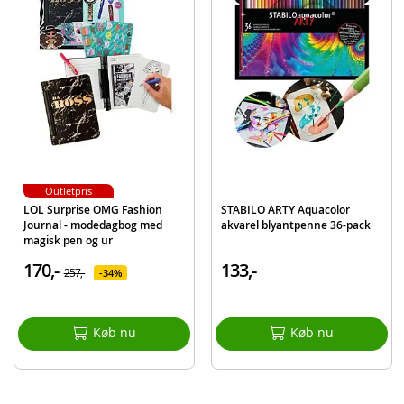
EAN
4006381483872
Mærke
Stabilo
Outletpris
LOL Surprise OMG Fashion
STABILO ARTY Aquacolor
Journal - modedagbog med
akvarel blyantpenne 36-pack
magisk pen og ur
170,-
133,-
257,-
34%
Køb nu
Køb nu