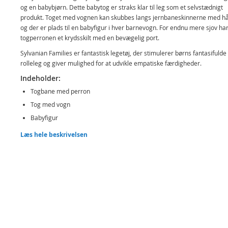
og en babybjørn. Dette babytog er straks klar til leg som et selvstædnigt
produkt. Toget med vognen kan skubbes langs jernbaneskinnerne med h
og der er plads til en babyfigur i hver barnevogn. For endnu mere sjov ha
togperronen et krydsskilt med en bevægelig port.
Sylvanian Families er fantastisk legetøj, der stimulerer børns fantasifulde
rolleleg og giver mulighed for at udvikle empatiske færdigheder.
Indeholder:
Togbane med perron
Tog med vogn
Babyfigur
Signalskilt, port
Læs hele beskrivelsen
Detaljer:
Mål figur: ca. 4 cm
Alder: fra 3 år
Produktdetaljer
Model
5320
EAN
5054131053201