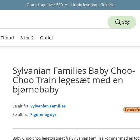
Gratis fragt over 500,-* | Hurtig levering | Toldfrit
Søg
Tilbud
3 for 2
Outlet
Sylvanian Families Baby Choo-
Choo Train legesæt med en
bjørnebaby
Se alt fra:
Sylvanian Families
Se alt fra:
Figurer og dyr
Baby Choo-choo legetøjstoget fra Sylvanian Families kommer med en to