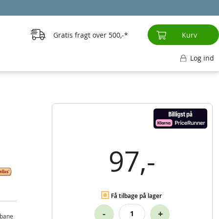
Gratis fragt over
500,-
Kurv
Log ind
97,-
Få tilbage på lager
-
+
gbane