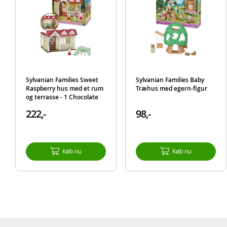
Sylvanian Families Sweet
Sylvanian Families Baby
Raspberry hus med et rum
Træhus med egern-figur
og terrasse - 1 Chocolate
kaninbaby inkluderet
222,-
98,-
Køb nu
Køb nu