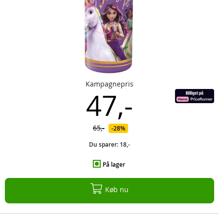
Kampagnepris
47,-
65,-
28%
Du sparer:
18,-
På lager
Køb nu