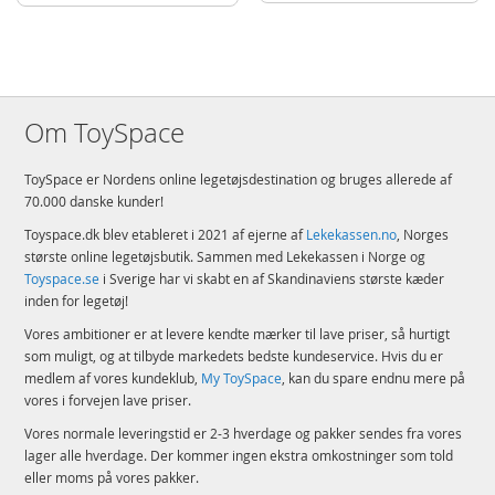
Om ToySpace
ToySpace er Nordens online legetøjsdestination og bruges allerede af
70.000 danske kunder!
Toyspace.dk blev etableret i 2021 af ejerne af
Lekekassen.no
, Norges
største online legetøjsbutik. Sammen med Lekekassen i Norge og
Toyspace.se
i Sverige har vi skabt en af Skandinaviens største kæder
inden for legetøj!
Vores ambitioner er at levere kendte mærker til lave priser, så hurtigt
som muligt, og at tilbyde markedets bedste kundeservice. Hvis du er
medlem af vores kundeklub,
My ToySpace
, kan du spare endnu mere på
vores i forvejen lave priser.
Vores normale leveringstid er 2-3 hverdage og pakker sendes fra vores
lager alle hverdage. Der kommer ingen ekstra omkostninger som told
eller moms på vores pakker.