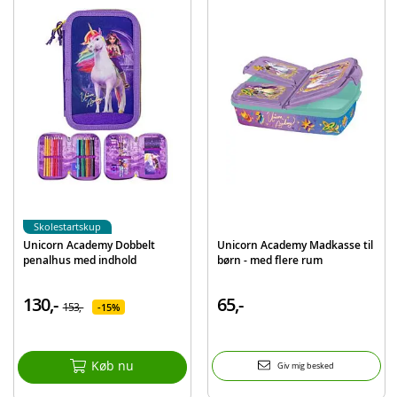
Produktdetaljer
Model
088808718-87431
EAN
8412497874316
Mærke
Unicorn Academy
Skolestartskup
Unicorn Academy Dobbelt
Unicorn Academy Madkasse til
penalhus med indhold
børn - med flere rum
130,-
65,-
153,-
15%
Køb nu
Giv mig besked