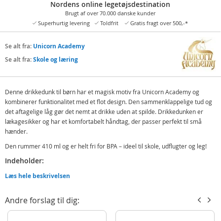
Nordens online legetøjsdestination
Brugt af over 70.000 danske kunder
Superhurtig levering
Toldfrit
Gratis fragt over 500,-*
Se alt fra:
Unicorn Academy
Se alt fra:
Skole og læring
Denne drikkedunk til børn har et magisk motiv fra Unicorn Academy og
kombinerer funktionalitet med et flot design. Den sammenklappelige tud og
det aftagelige låg gør det nemt at drikke uden at spilde. Drikkedunken er
lækagesikker og har et komfortabelt håndtag, der passer perfekt til små
hænder.
Den rummer 410 ml og er helt fri for BPA – ideel til skole, udflugter og leg!
Indeholder:
Unicorn Academy Drikkedunk til børn - med sugerør 410 ml
Læs hele beskrivelsen
Detaljer:
Andre forslag til dig:
Volum: 410 ml
Alder: från 3 år