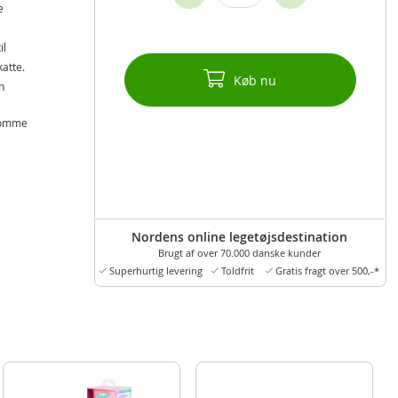
e
il
atte.
Køb nu
n
 lomme
Nordens online legetøjsdestination
Brugt af over 70.000 danske kunder
 på
Superhurtig levering
Toldfrit
Gratis fragt over 500,-*