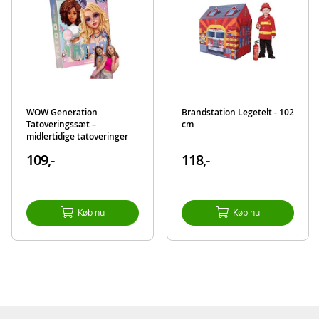
Alder: fra 6 år
Produktdetaljer
Model
WOW00010
EAN
8435507867047
Mærke
WOW Generation
WOW Generation
Brandstation Legetelt - 102
Tatoveringssæt –
cm
midlertidige tatoveringer
og makeup
109,-
118,-
Køb nu
Køb nu