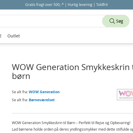
Gratis fragt over 500,-* | Hurtig levering | Toldfrit
Søg
2
Outlet
WOW Generation Smykkeskrin t
børn
Se alt fra:
WOW Generation
Se alt fra:
Børneværelset
WOW Generation Smykkeskrin til Børn – Perfekt til Rejse og Opbevaring!
Lad børnene holde orden på deres yndlingssmykker med dette stilfulde o