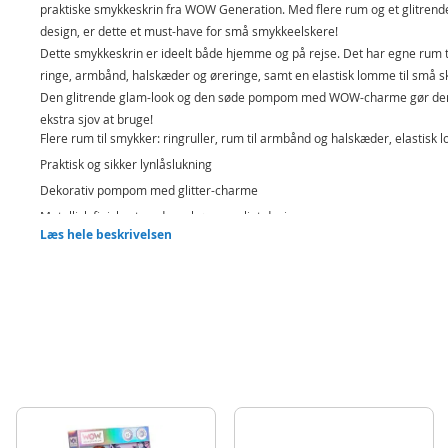
praktiske smykkeskrin fra WOW Generation. Med flere rum og et glitrend
design, er dette et must-have for små smykkeelskere!
Dette smykkeskrin er ideelt både hjemme og på rejse. Det har egne rum t
ringe, armbånd, halskæder og øreringe, samt en elastisk lomme til små sk
Den glitrende glam-look og den søde pompom med WOW-charme gør de
ekstra sjov at bruge!
Flere rum til smykker: ringruller, rum til armbånd og halskæder, elastisk
Praktisk og sikker lynlåslukning
Dekorativ pompom med glitter-charme
Metallisk finish – trendy og børnevenligt design
Læs hele beskrivelsen
Perfekt størrelse til at tage med på rejse eller overnatning
Lad barnet organisere sine WOW-smykker med stil – enten hjemme eller
farten!
Indeholder:
Smykkeskrin
Detaljer:
Mål:10 x 10 x 5 cm