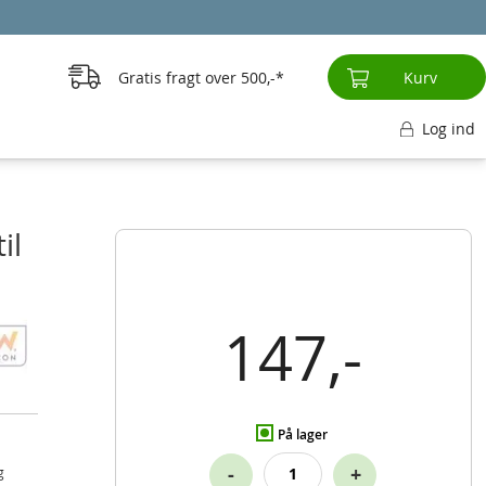
Gratis fragt over
500,-
Kurv
Log ind
il
147,-
På lager
-
+
g