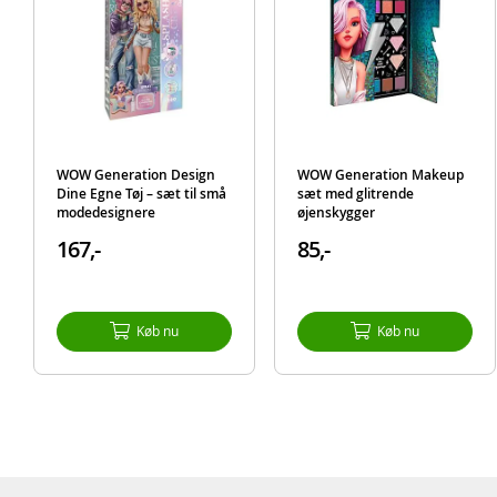
WOW Generation Design
WOW Generation Makeup
Dine Egne Tøj – sæt til små
sæt med glitrende
modedesignere
øjenskygger
167,-
85,-
Køb nu
Køb nu