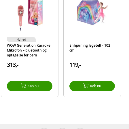
Nyhed
WOW Generation Karaoke
Enhjørning legetelt - 102
Mikrofon – bluetooth og
cm
optagelse for børn
313,-
119,-
Køb nu
Køb nu