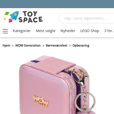
Søg
Kategorier
Mest solgte
Nyheder
LEGO Shop
3 for 
Hjem
WOW Generation
Børneværelset
Opbevaring