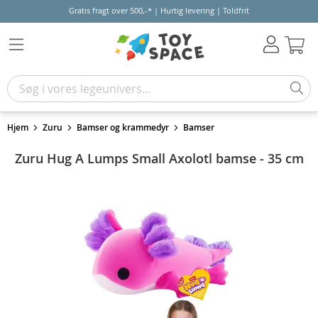
Gratis fragt over 500,-* | Hurtig levering | Toldfrit
Kur
Hjem
Zuru
Bamser og krammedyr
Bamser
Zuru Hug A Lumps Small Axolotl bamse - 35 cm