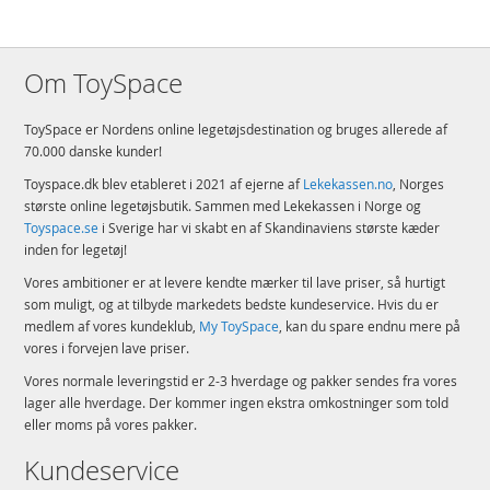
Om ToySpace
ToySpace er Nordens online legetøjsdestination og bruges allerede af
70.000 danske kunder!
Toyspace.dk blev etableret i 2021 af ejerne af
Lekekassen.no
, Norges
største online legetøjsbutik. Sammen med Lekekassen i Norge og
Toyspace.se
i Sverige har vi skabt en af Skandinaviens største kæder
inden for legetøj!
Vores ambitioner er at levere kendte mærker til lave priser, så hurtigt
som muligt, og at tilbyde markedets bedste kundeservice. Hvis du er
medlem af vores kundeklub,
My ToySpace
, kan du spare endnu mere på
vores i forvejen lave priser.
Vores normale leveringstid er 2-3 hverdage og pakker sendes fra vores
lager alle hverdage. Der kommer ingen ekstra omkostninger som told
eller moms på vores pakker.
Kundeservice