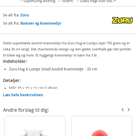
Superhurtig levering
Toldfrit
Gratis fragt over 500,-*
Se alt fra:
Zuru
Se alt fra:
Bamser og krammedyr
Dette superbløde axolotl-krammedyr fra Zuru Hug-A-Lumps vejer 750 gram og er
cirka 35 cm langt. Det charmerende design og den glatte overflade gør det perfekt
til både leg og hvile. Et hyggeligt krammedyr til børn fra 3 år.
Indeholder:
Zuru Hug A Lumps Small Axolotl krammedyr - 35 cm
Detaljer:
Mål: 35 x 15 x 13 cm (LxBxH)
Læs hele beskrivelsen
Vægt: 750 gram
Alder: fra 3 år
Andre forslag til dig:
Produktdetaljer
Model
14904
EAN
4894680042834