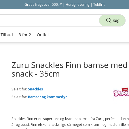
Gratis fragt over 500,-* | Hurtig levering | Toldfrit
Søg
Tilbud
3 for 2
Outlet
Zuru Snackles Finn bamse med
snack - 35cm
Se alt fra:
Snackles
Se alt fra:
Bamser og krammedyr
Snackles Finn er en superblød og krammebamse fra Zuru, perfekt til børn 
år og opad. Finn elsker snacks lige så meget som kram – og med en lille m