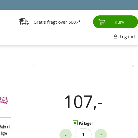
Gratis fragt over
500,-
Kurv
Log ind
107,-
På lager
kt til
 lige
-
+