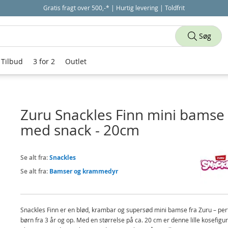
Gratis fragt over 500,-* | Hurtig levering | Toldfrit
Søg
Tilbud
3 for 2
Outlet
Zuru Snackles Finn mini bamse
med snack - 20cm
Se alt fra:
Snackles
Se alt fra:
Bamser og krammedyr
Snackles Finn er en blød, krambar og supersød mini bamse fra Zuru – perfe
børn fra 3 år og op. Med en størrelse på ca. 20 cm er denne lille kosefigur