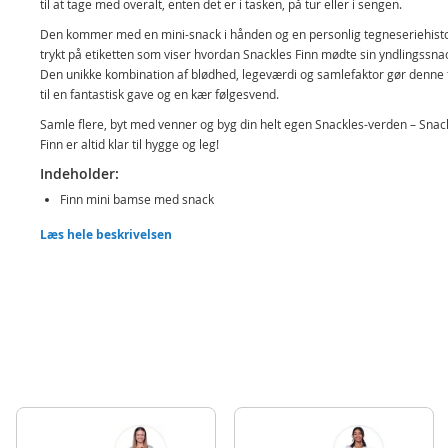
til at tage med overalt, enten det er i tasken, på tur eller i sengen.
Den kommer med en mini-snack i hånden og en personlig tegneseriehist
trykt på etiketten som viser hvordan Snackles Finn mødte sin yndlingssna
Den unikke kombination af blødhed, legeværdi og samlefaktor gør denne 
til en fantastisk gave og en kær følgesvend.
Samle flere, byt med venner og byg din helt egen Snackles-verden – Snac
Finn er altid klar til hygge og leg!
Indeholder:
Finn mini bamse med snack
Læs hele beskrivelsen
Detaljer:
Mål: ca. 20 cm
Alder: fra 3 år
Produktdetaljer
Model
77694
EAN
4894680043626
Mærke
Snackles