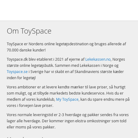
Om ToySpace
ToySpace er Nordens online legetøjsdestination og bruges allerede af
70.000 danske kunder!
Toyspace.dk blev etableret i 2021 af ejerne af
Lekekassen.no
, Norges
største online legetøjsbutik. Sammen med Lekekassen i Norge og
Toyspace.se
i Sverige har vi skabt en af Skandinaviens største kæder
inden for legetøj!
Vores ambitioner er at levere kendte mærker til lave priser, så hurtigt
som muligt, og at tilbyde markedets bedste kundeservice. Hvis du er
medlem af vores kundeklub,
My ToySpace
, kan du spare endnu mere på
vores i forvejen lave priser.
Vores normale leveringstid er 2-3 hverdage og pakker sendes fra vores
lager alle hverdage. Der kommer ingen ekstra omkostninger som told
eller moms på vores pakker.