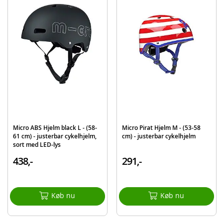
Detaljer:
Farve: sort
Størrelse: medium
Fæstes med velcro
Alder: fra 8-10 år
Produktdetaljer
Model
734-0355
EAN
8710124139075
Mærke
Alert
Micro ABS Hjelm black L - (58-
Micro Pirat Hjelm M - (53-58
61 cm) - justerbar cykelhjelm,
cm) - justerbar cykelhjelm
sort med LED-lys
438,-
291,-
Køb nu
Køb nu