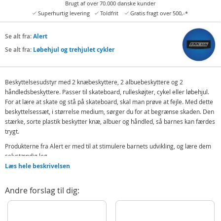
Brugt af over 70.000 danske kunder
Superhurtig levering
Toldfrit
Gratis fragt over 500,-*
Se alt fra:
Alert
Se alt fra:
Løbehjul og trehjulet cykler
Beskyttelsesudstyr med 2 knæbeskyttere, 2 albuebeskyttere og 2
håndledsbeskyttere. Passer til skateboard, rulleskøjter, cykel eller løbehjul.
For at lære at skate og stå på skateboard, skal man prøve at fejle. Med dette
beskyttelsessæt, i størrelse medium, sørger du for at begrænse skaden. Den
stærke, sorte plastik beskytter knæ, albuer og håndled, så barnes kan færdes
trygt.
Produkterne fra Alert er med til at stimulere barnets udvikling, og lære dem
selvstændig leg.
Læs hele beskrivelsen
Indeholder:
2 knæbeskyttere
Andre forslag til dig:
2 albuebeskyttere
2 håndledsbeskyttere