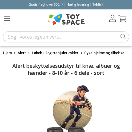
Gratis fragt over 500,-* | Hurtig levering | Toldfrit
Kur
Hjem
Alert
Løbehjul og trehjulet cykler
Cykelhjelme og tilbehør
Alert beskyttelsesudstyr til knæ, albuer og
hænder - 8-10 år - 6 dele - sort