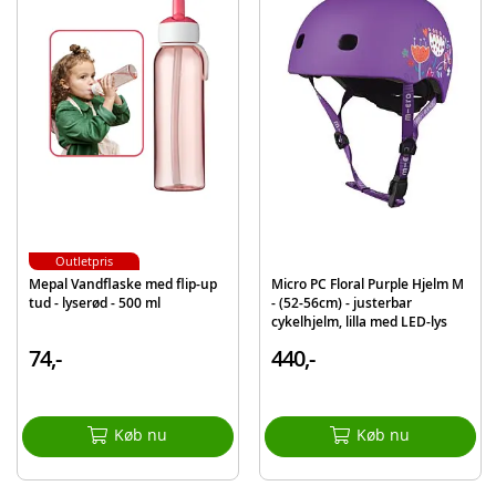
Detaljer:
Størrelse: medium
Farve: pink
Spændes sammen med velcro
Alder: fra 8-10 år
Produktdetaljer
Model
734-3560
EAN
8710124136715
Mærke
Alert
Outletpris
Mepal Vandflaske med flip-up
Micro PC Floral Purple Hjelm M
tud - lyserød - 500 ml
- (52-56cm) - justerbar
cykelhjelm, lilla med LED-lys
74,-
440,-
Køb nu
Køb nu