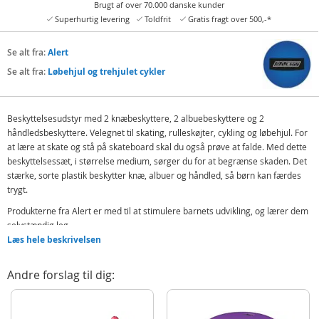
Brugt af over 70.000 danske kunder
Superhurtig levering
Toldfrit
Gratis fragt over 500,-*
Se alt fra:
Alert
Se alt fra:
Løbehjul og trehjulet cykler
Beskyttelsesudstyr med 2 knæbeskyttere, 2 albuebeskyttere og 2
håndledsbeskyttere. Velegnet til skating, rulleskøjter, cykling og løbehjul. For
at lære at skate og stå på skateboard skal du også prøve at falde. Med dette
beskyttelsessæt, i størrelse medium, sørger du for at begrænse skaden. Det
stærke, sorte plastik beskytter knæ, albuer og håndled, så børn kan færdes
trygt.
Produkterne fra Alert er med til at stimulere barnets udvikling, og lærer dem
selvstændig leg.
Læs hele beskrivelsen
Indeholder:
2 knæbeskyttere
Andre forslag til dig:
2 albuebeskyttere
2 håndledsbeskyttere