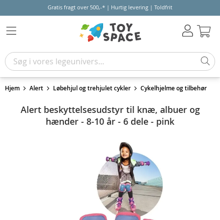
Gratis fragt over 500,-* | Hurtig levering | Toldfrit
Kur
Hjem
Alert
Løbehjul og trehjulet cykler
Cykelhjelme og tilbehør
Alert beskyttelsesudstyr til knæ, albuer og
hænder - 8-10 år - 6 dele - pink