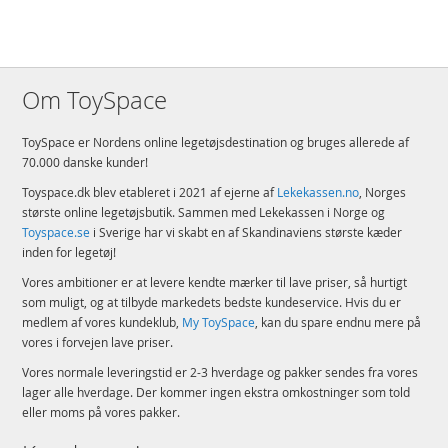
Om ToySpace
ToySpace er Nordens online legetøjsdestination og bruges allerede af
70.000 danske kunder!
Toyspace.dk blev etableret i 2021 af ejerne af
Lekekassen.no
, Norges
største online legetøjsbutik. Sammen med Lekekassen i Norge og
Toyspace.se
i Sverige har vi skabt en af Skandinaviens største kæder
inden for legetøj!
Vores ambitioner er at levere kendte mærker til lave priser, så hurtigt
som muligt, og at tilbyde markedets bedste kundeservice. Hvis du er
medlem af vores kundeklub,
My ToySpace
, kan du spare endnu mere på
vores i forvejen lave priser.
Vores normale leveringstid er 2-3 hverdage og pakker sendes fra vores
lager alle hverdage. Der kommer ingen ekstra omkostninger som told
eller moms på vores pakker.