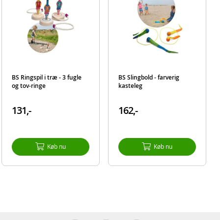
BS Ringspil i træ - 3 fugle
BS Slingbold - farverig
og tov-ringe
kasteleg
131,-
162,-
Køb nu
Køb nu