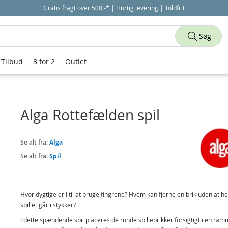
Gratis fragt over 500,-* | Hurtig levering | Toldfrit
Søg
Tilbud
3 for 2
Outlet
Alga Rottefælden spil
Se alt fra:
Alga
Se alt fra:
Spil
Hvor dygtige er I til at bruge fingrene? Hvem kan fjerne en brik uden at he
spillet går i stykker?
I dette spændende spil placeres de runde spillebrikker forsigtigt i en ram