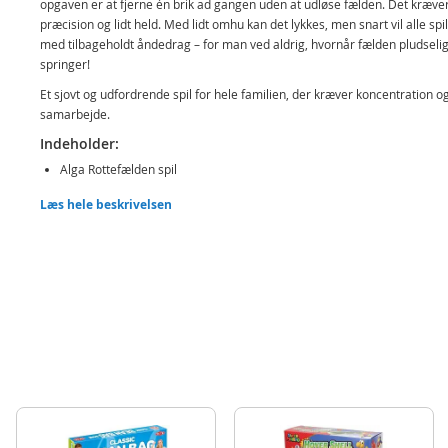
opgaven er at fjerne én brik ad gangen uden at udløse fælden. Det kræve
præcision og lidt held. Med lidt omhu kan det lykkes, men snart vil alle spil
med tilbageholdt åndedrag – for man ved aldrig, hvornår fælden pludseli
springer!
Et sjovt og udfordrende spil for hele familien, der kræver koncentration o
samarbejde.
Indeholder:
Alga Rottefælden spil
Læs hele beskrivelsen
Detaljer:
Antal spillere: 1-10
Mål: 30 x 19,5 x 3 cm (LxBxH)
Alder: fra 5 år
Produktdetaljer
Model
38018721
EAN
7312350187212
Mærke
Alga