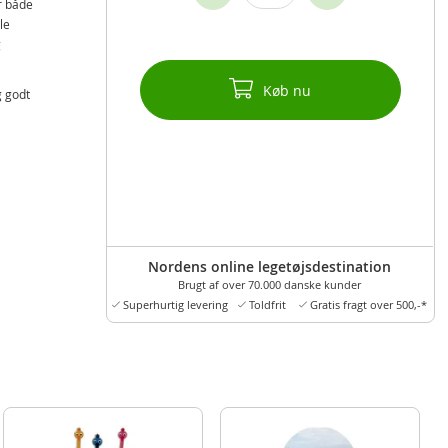
r både
le
g
Køb nu
g godt
Nordens online legetøjsdestination
Brugt af over 70.000 danske kunder
Superhurtig levering
Toldfrit
Gratis fragt over 500,-*