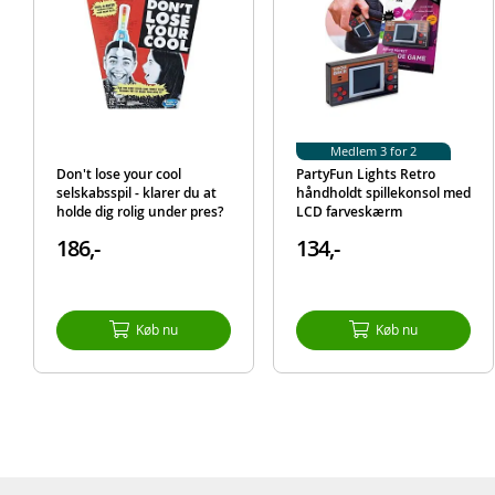
Medlem 3 for 2
Don't lose your cool
PartyFun Lights Retro
selskabsspil - klarer du at
håndholdt spillekonsol med
holde dig rolig under pres?
LCD farveskærm
186,-
134,-
Køb nu
Køb nu