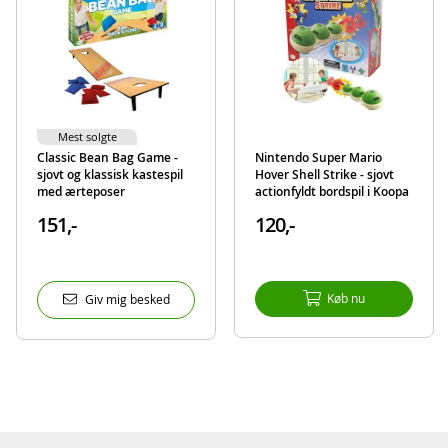
Mest solgte
Classic Bean Bag Game -
Nintendo Super Mario
sjovt og klassisk kastespil
Hover Shell Strike - sjovt
med ærteposer
actionfyldt bordspil i Koopa
Troopa-design
151,-
120,-
Køb nu
Giv mig besked