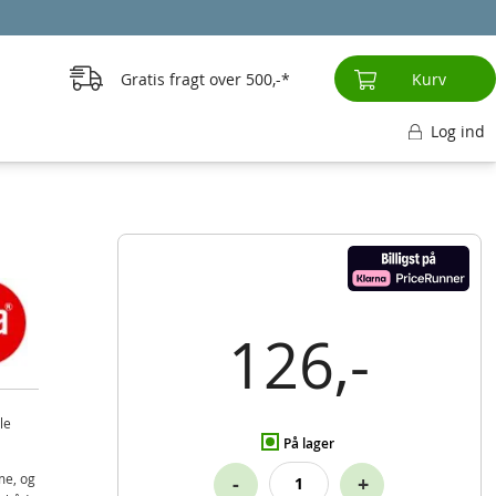
Gratis fragt over
500,-
Kurv
Log ind
126,-
le
På lager
me, og
-
+