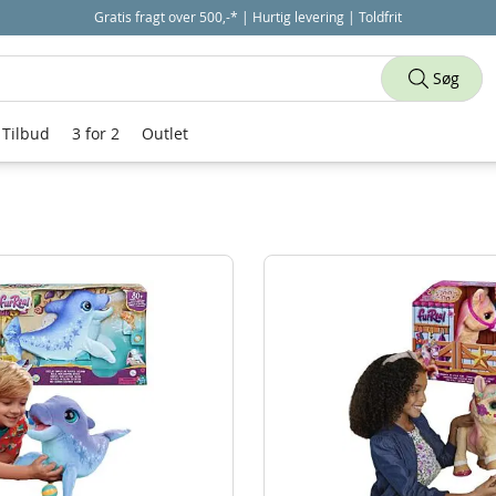
Gratis fragt over 500,-* | Hurtig levering | Toldfrit
Søg
Tilbud
3 for 2
Outlet