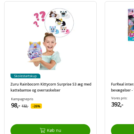
Skolestartskup
Zuru Rainbocorn Kittycorn Surprise S3 æg med
FurReal inte
kattebamse og overraskelser
bevægelser -
Vores pris:
Kampagnepris
392,-
98,-
132,-
26%
Køb nu