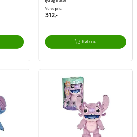
lyd og fraser
Vores pris:
312,-
Køb nu