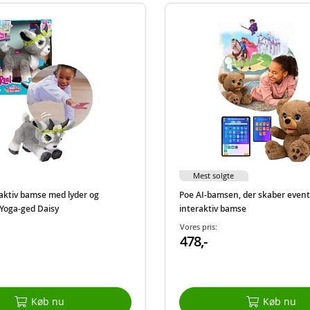
Mest solgte
raktiv bamse med lyder og
Poe AI-bamsen, der skaber event
 Yoga-ged Daisy
interaktiv bamse
Vores pris:
478,-
Køb nu
Køb nu