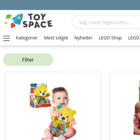
Søg
Kategorier
Mest solgte
Nyheder
LEGO Shop
LEGO 
Hjem
Bamser og krammedyr
Interaktive bamser
Filter