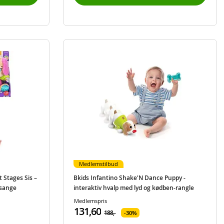
Medlemstilbud
 Stages Sis –
Bkids Infantino Shake'N Dance Puppy -
 sange
interaktiv hvalp med lyd og kødben-rangle
Medlemspris
131,60
188,-
30%