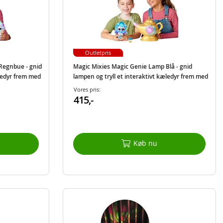
Outletpris
Regnbue - gnid
Magic Mixies Magic Genie Lamp Blå - gnid
æledyr frem med
lampen og tryll et interaktivt kæledyr frem med
60 lyde og reaktioner
Vores pris:
415,-
Køb nu