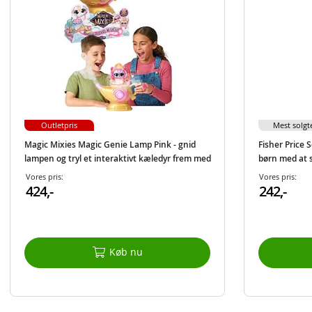
Outletpris
Mest solgt
Magic Mixies Magic Genie Lamp Pink - gnid
Fisher Price 
lampen og tryl et interaktivt kæledyr frem med
børn med at 
60 lyde og reaktioner
lys
Vores pris:
Vores pris:
424,-
242,-
Køb nu