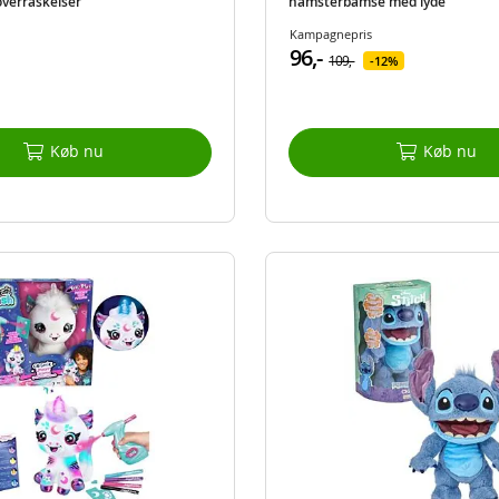
overraskelser
hamsterbamse med lyde
Kampagnepris
96,-
109,-
12%
Køb nu
Køb nu