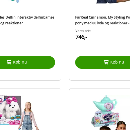
es Delfin interaktiv delfinbamse
FurReal Cinnamon, My Styling Po
 og reaktioner
pony med 80 lyde og reaktioner - 
tilbehør
Vores pris:
746,-
Køb nu
Køb nu