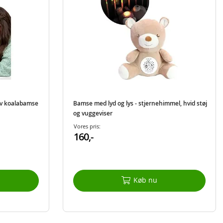
iv koalabamse
Bamse med lyd og lys - stjernehimmel, hvid støj
og vuggeviser
Vores pris:
160,-
Køb nu