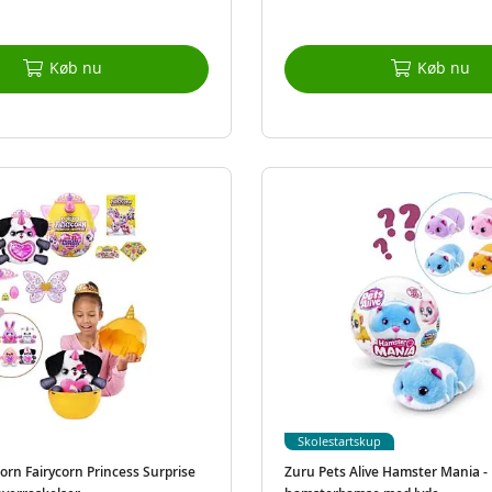
Køb nu
Køb nu
Skolestartskup
orn Fairycorn Princess Surprise
Zuru Pets Alive Hamster Mania - 