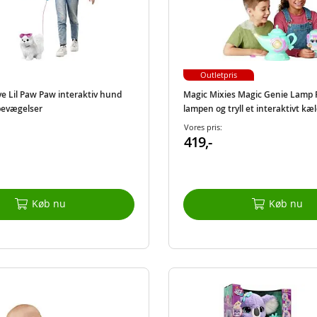
Outletpris
ve Lil Paw Paw interaktiv hund
Magic Mixies Magic Genie Lamp 
bevægelser
lampen og tryll et interaktivt k
60 lyde og reaktioner
Vores pris:
419,-
Køb nu
Køb nu