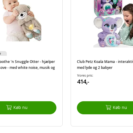
e
Soothe 'n Snuggle Otter - hjælper
Club Petz Koala Mama - interakt
sove - med white noise, musik og
med lyde og 2 babyer
Vores pris:
414,-
Køb nu
Køb nu