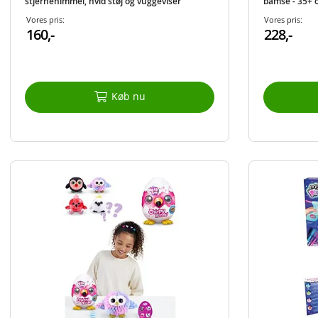
stjernehimmel, hvid støj og vuggeviser
bamse - 35+ 
Vores pris:
Vores pris:
160,-
228,-
Køb nu