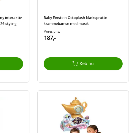
ny interaktiv
Baby Einstein Octoplush blæksprutte
26 styling-
krammebamse med musik
Vores pris:
187,-
Køb nu