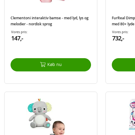
Clementoni interaktiv bamse - med lyd, lys og
FurReal Dimpl
melodier - nordisk sprog
med 80+ lyde
Vores pris:
Vores pris:
147,-
732,-
Køb nu