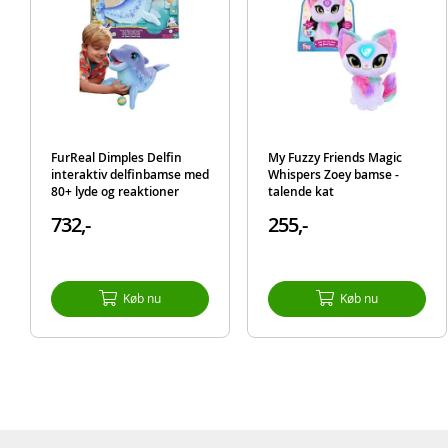
FurReal Dimples Delfin
My Fuzzy Friends Magic
interaktiv delfinbamse med
Whispers Zoey bamse -
80+ lyde og reaktioner
talende kat
732,-
255,-
Køb nu
Køb nu