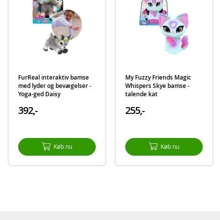
kæledyr.
Indeholder:
Fur Real Cinnamon kæledyr figur
26 styling-tilbehør
Detaljer:
FurReal interaktiv bamse
My Fuzzy Friends Magic
Mål: ca. 35 cm (H)
med lyder og bevægelser -
Whispers Skye bamse -
Alder: fra 4 år
Yoga-ged Daisy
talende kat
392,-
255,-
Produktdetaljer
Model
F4395
EAN
5010994115890
Køb nu
Køb nu
Mærke
FurReal
Aktuelt
Mest solgte