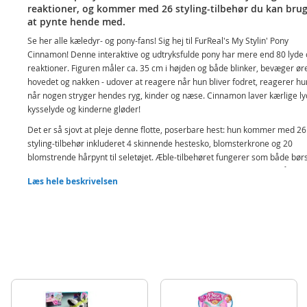
reaktioner, og kommer med 26 styling-tilbehør du kan bruge
at pynte hende med.
Se her alle kæledyr- og pony-fans! Sig hej til FurReal's My Stylin' Pony
Cinnamon! Denne interaktive og udtryksfulde pony har mere end 80 lyde
reaktioner. Figuren måler ca. 35 cm i højden og både blinker, bevæger ør
hovedet og nakken - udover at reagere når hun bliver fodret, reagerer h
når nogen stryger hendes ryg, kinder og næse. Cinnamon laver kærlige ly
kysselyde og kinderne gløder!
Det er så sjovt at pleje denne flotte, poserbare hest: hun kommer med 26
styling-tilbehør inkluderet 4 skinnende hestesko, blomsterkrone og 20
blomstrende hårpynt til seletøjet. Æble-tilbehøret fungerer som både bør
snacks. Udover at være en god ven om dagen, er denne bamse også en 
Læs hele beskrivelsen
ven om natten. Sæt ponyen i siddende stilling, og hun vil spille en sang for
Hyg jer sammen hele døgnet!
FurReal Cinnamon, My Stylin' Pony interaktiv pony
Med 80+ lyde og reaktioner
26 styling-tilbehør inkluderet
FurReal familien består af et stort udvalg af elektroniske kæledyr i alle fo
og størrelser. Lad barnet adoptere sit eget dyr som kan fylde dem med
forundring og overraskelser. Hver dag er et eventyr med disse søde, pel