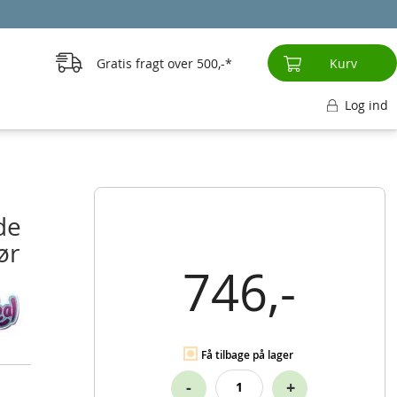
Gratis fragt over
500,-
Kurv
Log ind
de
ør
746,-
Få tilbage på lager
-
+