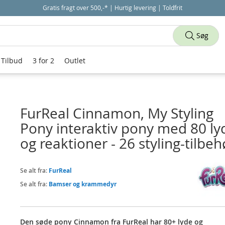
Gratis fragt over 500,-* | Hurtig levering | Toldfrit
Søg
Tilbud
3 for 2
Outlet
FurReal Cinnamon, My Styling
Pony interaktiv pony med 80 ly
og reaktioner - 26 styling-tilbeh
Se alt fra:
FurReal
Se alt fra:
Bamser og krammedyr
Den søde pony Cinnamon fra FurReal har 80+ lyde og