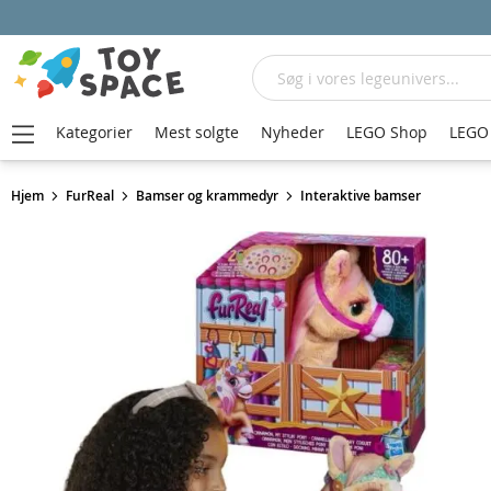
Søg
Kategorier
Mest solgte
Nyheder
LEGO Shop
LEGO 
Hjem
FurReal
Bamser og krammedyr
Interaktive bamser