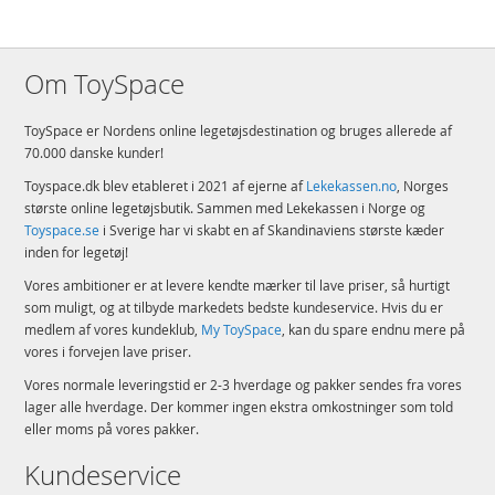
Om ToySpace
ToySpace er Nordens online legetøjsdestination og bruges allerede af
70.000 danske kunder!
Toyspace.dk blev etableret i 2021 af ejerne af
Lekekassen.no
, Norges
største online legetøjsbutik. Sammen med Lekekassen i Norge og
Toyspace.se
i Sverige har vi skabt en af Skandinaviens største kæder
inden for legetøj!
Vores ambitioner er at levere kendte mærker til lave priser, så hurtigt
som muligt, og at tilbyde markedets bedste kundeservice. Hvis du er
medlem af vores kundeklub,
My ToySpace
, kan du spare endnu mere på
vores i forvejen lave priser.
Vores normale leveringstid er 2-3 hverdage og pakker sendes fra vores
lager alle hverdage. Der kommer ingen ekstra omkostninger som told
eller moms på vores pakker.
Kundeservice