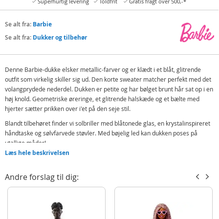
Superhurtig levering
Toldfrit
Gratis fragt over 500,-*
Se alt fra:
Barbie
Se alt fra:
Dukker og tilbehør
Denne Barbie-dukke elsker metallic-farver og er klædt i et blåt, glitrende
outfit som virkelig skiller sig ud. Den korte sweater matcher perfekt med det
volangprydede nederdel. Dukken er petite og har bølget brunt hår sat op i en
høj knold. Geometriske øreringe, et glitrende halskæde og et bælte med
hjerter sætter prikken over i'et på den seje stil.
Blandt tilbehøret finder vi solbriller med blåtonede glas, en krystalinspireret
håndtaske og sølvfarvede støvler. Med bøjelig led kan dukken poses på
utallige måder!
Læs hele beskrivelsen
Børn fra 4 år og op kan samle alle Barbie Deluxe Style-dukkerne og udforske
en verden af mode og styling med denne mangfoldige serie.
Andre forslag til dig:
Indeholder:
Barbie Deluxe Style dukke
Top, nederdel og støvler