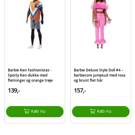
Taske, solbriller, halskæde og bælte
Detaljer:
Mål: ca. 29 cm høj
Alder: fra 3 år
Produktdetaljer
Model
JFP42
EAN
194735303090
Mærke
Barbie
Barbie Ken Fashionistas -
Barbie Deluxe Style Doll #4 –
Sporty Ken-dukke med
barbiecore jumpsuit med rosa
fletninger og orange trøje
og brunt flet hår
139,-
157,-
Køb nu
Køb nu