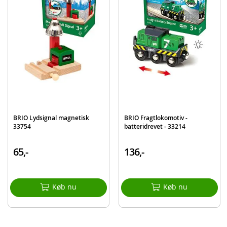
Mærke
BRIO
BRIO Lydsignal magnetisk
BRIO Fragtlokomotiv -
33754
batteridrevet - 33214
65,-
136,-
Køb nu
Køb nu