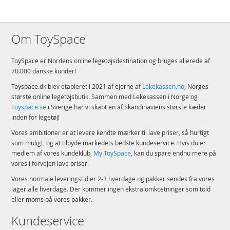
Om ToySpace
ToySpace er Nordens online legetøjsdestination og bruges allerede af
70.000 danske kunder!
Toyspace.dk blev etableret i 2021 af ejerne af
Lekekassen.no
, Norges
største online legetøjsbutik. Sammen med Lekekassen i Norge og
Toyspace.se
i Sverige har vi skabt en af Skandinaviens største kæder
inden for legetøj!
Vores ambitioner er at levere kendte mærker til lave priser, så hurtigt
som muligt, og at tilbyde markedets bedste kundeservice. Hvis du er
medlem af vores kundeklub,
My ToySpace
, kan du spare endnu mere på
vores i forvejen lave priser.
Vores normale leveringstid er 2-3 hverdage og pakker sendes fra vores
lager alle hverdage. Der kommer ingen ekstra omkostninger som told
eller moms på vores pakker.
Kundeservice