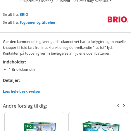
Superhurtig levering
Toldfrit
Gratis fragt over 500,-*
Se alt fra:
BRIO
Se alt fra:
Togbaner og tilbehør
Gør den kommende togfører glad! Lokomotivet har to forlygter og manuelle
knapper til fuld fart frem, bakfunktion og den velkendte "fut-fut"-lyd.
Kontakten på toppen giver fri bevægelse af hjulene uden batterier.
Indeholder:
1 Brio lokomotiv
Detaljer:
Mål: 13,7 x 5 cm (BxH)
Læs hele beskrivelsen
Batteribehov: 2 x AAA (ikke inkluderet)
Alder: fra 3 år
Andre forslag til dig:
Produktdetaljer
Model
33593
EAN
7312350335934