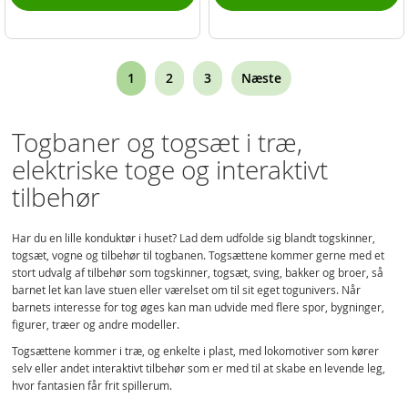
Page
You're
Page
Page
1
2
3
Næste
currently
reading
Togbaner og togsæt i træ,
page
elektriske toge og interaktivt
tilbehør
Har du en lille konduktør i huset? Lad dem udfolde sig blandt togskinner,
togsæt, vogne og tilbehør til togbanen. Togsættene kommer gerne med et
stort udvalg af tilbehør som togskinner, togsæt, sving, bakker og broer, så
barnet let kan lave stuen eller værelset om til sit eget togunivers. Når
barnets interesse for tog øges kan man udvide med flere spor, bygninger,
figurer, træer og andre modeller.
Togsættene kommer i træ, og enkelte i plast, med lokomotiver som kører
selv eller andet interaktivt tilbehør som er med til at skabe en levende leg,
hvor fantasien får frit spillerum.