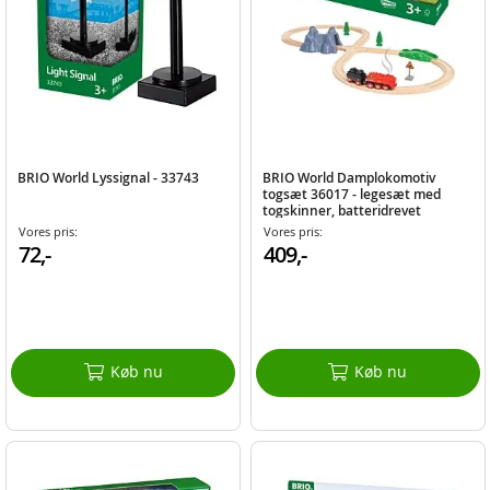
BRIO World Lyssignal - 33743
BRIO World Damplokomotiv
togsæt 36017 - legesæt med
togskinner, batteridrevet
lokomotiv med dampeffekter og
Vores pris:
Vores pris:
lys
72,-
409,-
Køb nu
Køb nu