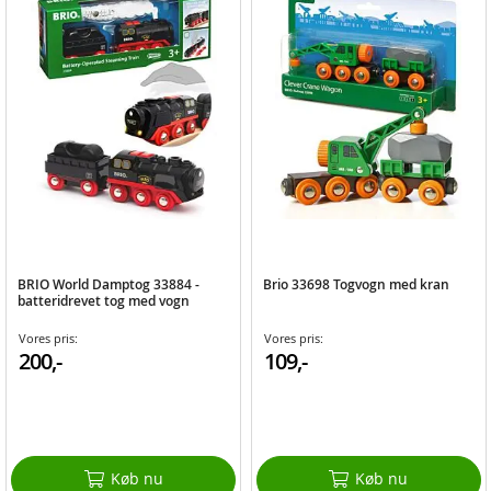
BRIO World Damptog 33884 -
Brio 33698 Togvogn med kran
batteridrevet tog med vogn
Vores pris:
Vores pris:
200,-
109,-
Køb nu
Køb nu