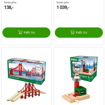
og mere
Vores pris:
Vores pris:
138,-
1 039,-
Køb nu
Køb nu