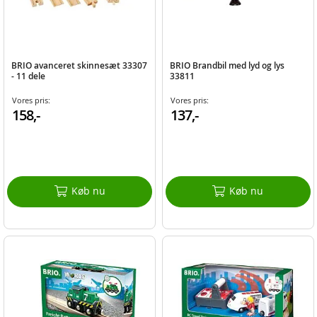
BRIO avanceret skinnesæt 33307
BRIO Brandbil med lyd og lys
- 11 dele
33811
Vores pris:
Vores pris:
158,-
137,-
Køb nu
Køb nu