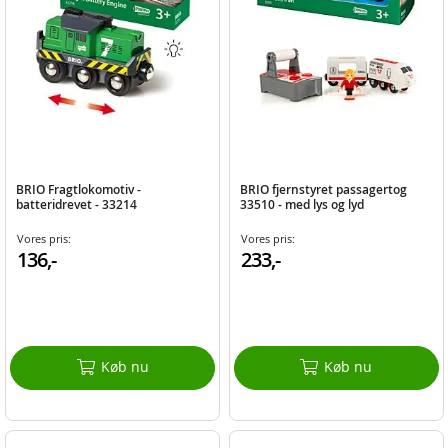
BRIO Fragtlokomotiv -
BRIO fjernstyret passagertog
batteridrevet - 33214
33510 - med lys og lyd
Vores pris:
Vores pris:
136,-
233,-
Køb nu
Køb nu