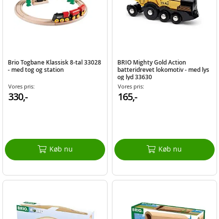
Brio Togbane Klassisk 8-tal 33028
BRIO Mighty Gold Action
- med tog og station
batteridrevet lokomotiv - med lys
og lyd 33630
Vores pris:
Vores pris:
330,-
165,-
Køb nu
Køb nu