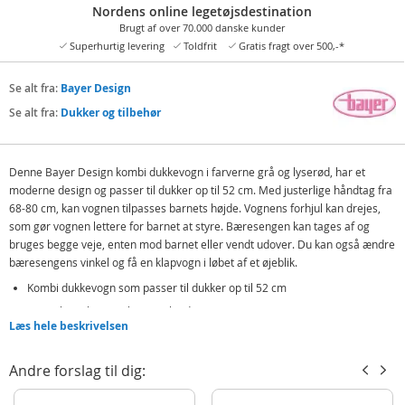
Nordens online legetøjsdestination
Brugt af over 70.000 danske kunder
Superhurtig levering
Toldfrit
Gratis fragt over 500,-*
Se alt fra:
Bayer Design
Se alt fra:
Dukker og tilbehør
Denne Bayer Design kombi dukkevogn i farverne grå og lyserød, har et
moderne design og passer til dukker op til 52 cm. Med justerlige håndtag fra
68-80 cm, kan vognen tilpasses barnets højde. Vognens forhjul kan drejes,
som gør vognen lettere for barnet at styre. Bæresengen kan tages af og
bruges begge veje, enten mod barnet eller vendt udover. Du kan også ændre
bæresengens vinkel og få en klapvogn i løbet af et øjeblik.
Kombi dukkevogn som passer til dukker op til 52 cm
Styret kan tilpasses barnets højde
Læs hele beskrivelsen
Med drejelige forhjul
Andre forslag til dig:
Uanset om du bruger den som klapvogn eller dukkevogn, vil kalechen
beskytte din dukke mod vind og sol. Vognen kan foldes sammen for at
transportere den, og kommer med en pusletaske med lange remme, så