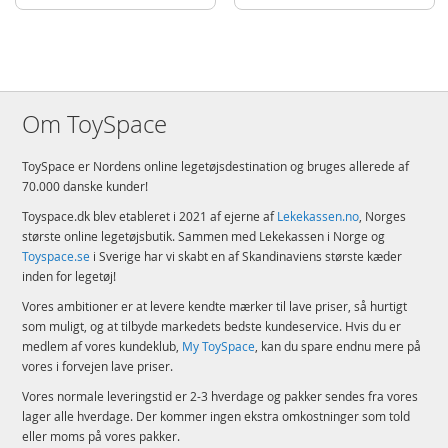
Aktuelt
Mest solgte
Om ToySpace
ToySpace er Nordens online legetøjsdestination og bruges allerede af
70.000 danske kunder!
Toyspace.dk blev etableret i 2021 af ejerne af
Lekekassen.no
, Norges
største online legetøjsbutik. Sammen med Lekekassen i Norge og
Toyspace.se
i Sverige har vi skabt en af Skandinaviens største kæder
inden for legetøj!
Vores ambitioner er at levere kendte mærker til lave priser, så hurtigt
som muligt, og at tilbyde markedets bedste kundeservice. Hvis du er
medlem af vores kundeklub,
My ToySpace
, kan du spare endnu mere på
vores i forvejen lave priser.
Vores normale leveringstid er 2-3 hverdage og pakker sendes fra vores
lager alle hverdage. Der kommer ingen ekstra omkostninger som told
eller moms på vores pakker.