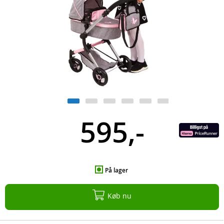
595,-
På lager
Køb nu