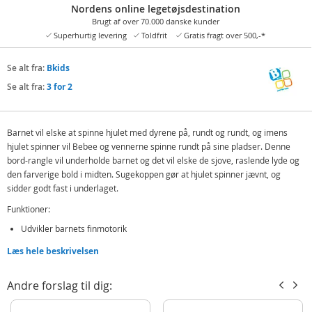
Nordens online legetøjsdestination
Brugt af over 70.000 danske kunder
Superhurtig levering
Toldfrit
Gratis fragt over 500,-*
Se alt fra:
Bkids
Se alt fra:
3 for 2
Barnet vil elske at spinne hjulet med dyrene på, rundt og rundt, og imens
hjulet spinner vil Bebee og vennerne spinne rundt på sine pladser. Denne
bord-rangle vil underholde barnet og det vil elske de sjove, raslende lyde og
den farverige bold i midten. Sugekoppen gør at hjulet spinner jævnt, og
sidder godt fast i underlaget.
Funktioner:
Udvikler barnets finmotorik
Sugekoppen holder legetøjet på plads
Læs hele beskrivelsen
Indeholder:
Andre forslag til dig:
1 Bkids Bebees spinnende pariserhjul - aktivitetslegetøj