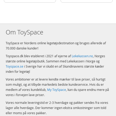
Om ToySpace
ToySpace er Nordens online legetøjsdestination og bruges allerede af
70.000 danske kunder!
Toyspace.dk blev etableret i 2021 af ejerne af
Lekekassen.no
, Norges
største online legetøjsbutik. Sammen med Lekekassen i Norge og
Toyspace.se
i Sverige har vi skabt en af Skandinaviens største kæder
inden for legetøj!
Vores ambitioner er at levere kendte mærker til lave priser, så hurtigt
som muligt, og at tilbyde markedets bedste kundeservice. Hvis du er
medlem af vores kundeklub,
My ToySpace
, kan du spare endnu mere på
vores i forvejen lave priser.
Vores normale leveringstid er 2-3 hverdage og pakker sendes fra vores
lager alle hverdage. Der kommer ingen ekstra omkostninger som told
eller moms på vores pakker.