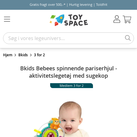
Gratis fragt over 500,-* | Hurtig levering | Toldfrit
Kur
Hjem
Bkids
3 for 2
Bkids Bebees spinnende pariserhjul -
aktivitetslegetøj med sugekop
Medlem 3 for 2