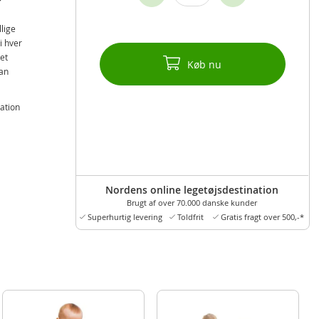
llige
i hver
et
Køb nu
kan
ation
Nordens online legetøjsdestination
Brugt af over 70.000 danske kunder
Superhurtig levering
Toldfrit
Gratis fragt over 500,-*