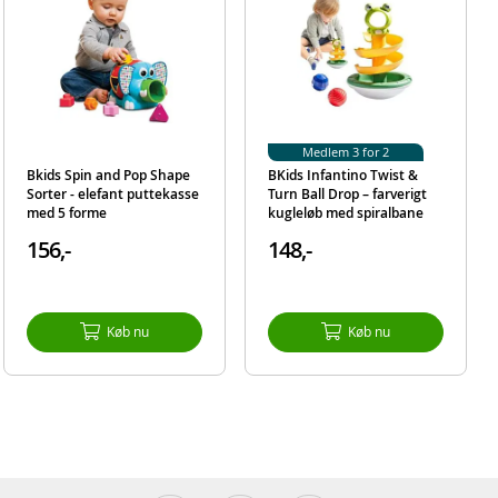
Medlem 3 for 2
Bkids Spin and Pop Shape
BKids Infantino Twist &
Sorter - elefant puttekasse
Turn Ball Drop – farverigt
med 5 forme
kugleløb med spiralbane
156,-
148,-
Køb nu
Køb nu