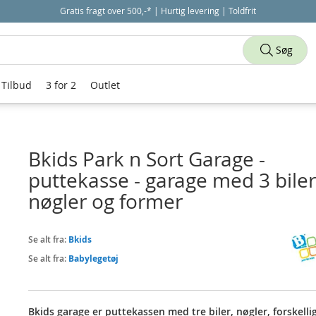
Gratis fragt over 500,-* | Hurtig levering | Toldfrit
Søg
Tilbud
3 for 2
Outlet
Bkids Park n Sort Garage -
puttekasse - garage med 3 biler
nøgler og former
Se alt fra:
Bkids
Se alt fra:
Babylegetøj
Bkids garage er puttekassen med tre biler, nøgler, forskelli