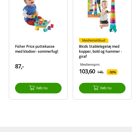
Medlemstilbud
Fisher Price puttekasse
Bkids Stablelegetøj med
med klodser- sommerfugl
kopper, bold og hammer -
giraf
87,-
Medlemspris
103,60
148,-
30%
Køb nu
Køb nu