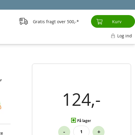
Gratis fragt over
500,-
Kurv
Log ind
,
124,-
På lager
-
+
ge