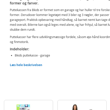
former og farver.
Puttekassen fra Bkids er formet som en garage og har huller til tre forske
former. Derudover kommer legetøjet med 3 biler og 3 nøgler, der passer 
garageport. Praktisk opbevaring med håndtag, så barnet nemt kan tage d
med overalt. Bilerne kan også leges med alene, og har frihjul, så barnet 
skubbe dem rundt.
Puttekasser har flere udviklingsmæssige fordele, såsom øje-hånd koordin
og finmotorik.
Indeholder:
Bkids puttekasse - garage
3 former
Læs hele beskrivelsen
3 biler
3 nøgler
Detaljer:
Alder: fra 12 mdr.
Produktdetaljer
Model
317020
EAN