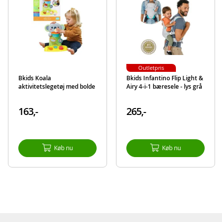
773554170207
Mærke
Bkids
Outletpris
Bkids Koala
Bkids Infantino Flip Light &
aktivitetslegetøj med bolde
Airy 4-i-1 bæresele - lys grå
163,-
265,-
Køb nu
Køb nu