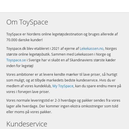
Om ToySpace
ToySpace er Nordens online legetøjsdestination og bruges allerede af
70.000 danske kunder!
Toyspace.dk blev etableret i 2021 af ejerne af
Lekekassen.no
, Norges
største online legetøjsbutik. Sammen med Lekekassen i Norge og
Toyspace.se
i Sverige har vi skabt en af Skandinaviens største kæder
inden for legetøj!
Vores ambitioner er at levere kendte mærker til lave priser, så hurtigt
som muligt, og at tilbyde markedets bedste kundeservice. Hvis du er
medlem af vores kundeklub,
My ToySpace
, kan du spare endnu mere på
vores i forvejen lave priser.
Vores normale leveringstid er 2-3 hverdage og pakker sendes fra vores
lager alle hverdage. Der kommer ingen ekstra omkostninger som told
eller moms på vores pakker.
Kundeservice