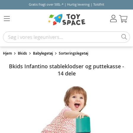
Gratis fragt over 500,-* | Hurtig levering | Toldfrit
Kur
Hjem
Bkids
Babylegetøj
Sorteringslegetøj
Bkids Infantino stableklodser og puttekasse -
14 dele