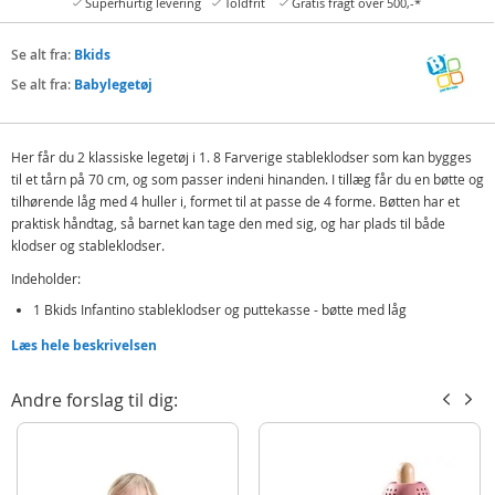
Superhurtig levering
Toldfrit
Gratis fragt over 500,-*
Se alt fra:
Bkids
Se alt fra:
Babylegetøj
Her får du 2 klassiske legetøj i 1. 8 Farverige stableklodser som kan bygges
til et tårn på 70 cm, og som passer indeni hinanden. I tillæg får du en bøtte og
tilhørende låg med 4 huller i, formet til at passe de 4 forme. Bøtten har et
praktisk håndtag, så barnet kan tage den med sig, og har plads til både
klodser og stableklodser.
Indeholder:
1 Bkids Infantino stableklodser og puttekasse - bøtte med låg
8 stableklodser
Læs hele beskrivelsen
4 forme
Andre forslag til dig:
Detaljer:
Mål: 15,2 x 15,2 x 20,3 cm
Alder: fra 6 mdr.