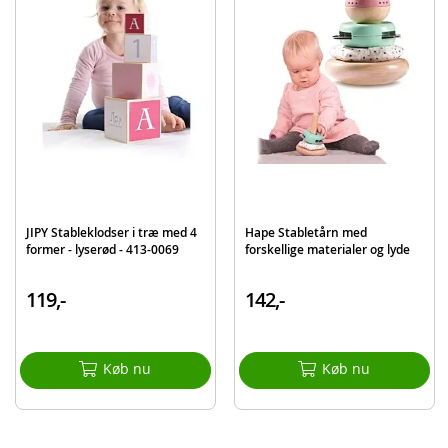
Produktdetaljer
Model
003404
EAN
3021105034049
Mærke
Bkids
JIPY Stableklodser i træ med 4
Hape Stabletårn med
former - lyserød - 413-0069
forskellige materialer og lyde
119,-
142,-
Køb nu
Køb nu