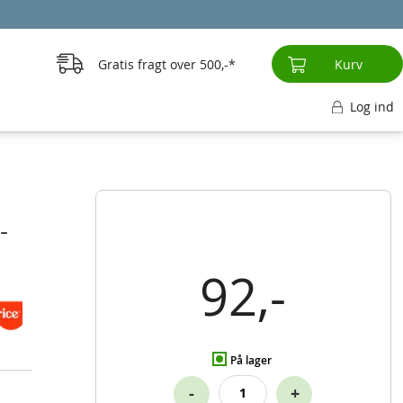
Gratis fragt over
500,-
Kurv
Log ind
-
92,-
På lager
-
+