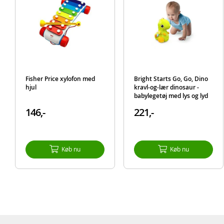
Fisher Price xylofon med
Bright Starts Go, Go, Dino
hjul
kravl-og-lær dinosaur -
babylegetøj med lys og lyd
146,-
221,-
Køb nu
Køb nu