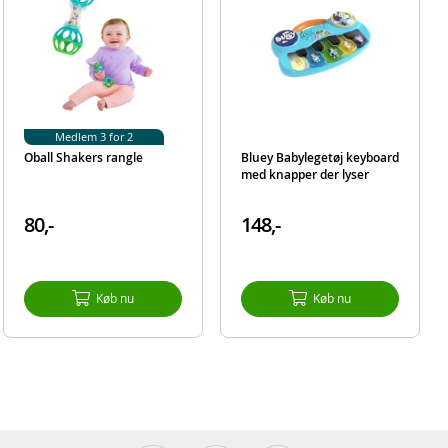
Medlem 3 for 2
Oball Shakers rangle
Bluey Babylegetøj keyboard
med knapper der lyser
80,-
148,-
Køb nu
Køb nu