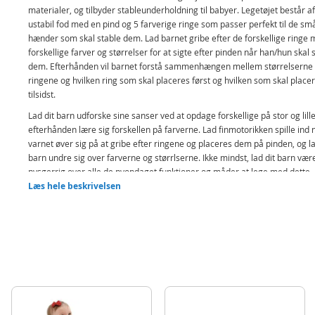
materialer, og tilbyder stableunderholdning til babyer. Legetøjet består a
ustabil fod med en pind og 5 farverige ringe som passer perfekt til de sm
hænder som skal stable dem. Lad barnet gribe efter de forskellige ringe
forskellige farver og størrelser for at sigte efter pinden når han/hun skal 
dem. Efterhånden vil barnet forstå sammenhængen mellem størrelserne
ringene og hvilken ring som skal placeres først og hvilken som skal place
tilsidst.
Lad dit barn udforske sine sanser ved at opdage forskellige på stor og lill
efterhånden lære sig forskellen på farverne. Lad finmotorikken spille ind 
varnet øver sig på at gribe efter ringene og placeres dem på pinden, og la
barn undre sig over farverne og størrlserne. Ikke mindst, lad dit barn vær
nysgerrig over alle de nyopdaget funktioner og måder at lege med dette
stabletårn på.
Læs hele beskrivelsen
Indeholder:
Fisher Price ECO Rock-a-Stack stablelegetøj - med 5 farverige ringe
Detaljer:
Lavet af plantebaseret materialer (mindst 90% etanlo ekstraheret fra
sukkerør)
Kommer i FSC-certificeret pakke