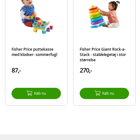
Mål: 21 x 13 cm (HxB)
Alder: fra 6 mdr.
Produktdetaljer
Model
GRF09
EAN
887961902242
Mærke
Fisher-Price
Fisher Price puttekasse
Fisher Price Giant Rock-a-
med klodser- sommerfugl
Stack - stablelegetøj i stor
størrelse
87,-
270,-
Køb nu
Køb nu