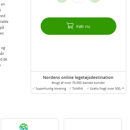
f en
å
 med
stable
Køb nu
 på
res
e og
når
d dit
e
Nordens online legetøjsdestination
Brugt af over 70.000 danske kunder
Superhurtig levering
Toldfrit
Gratis fragt over 500,-*