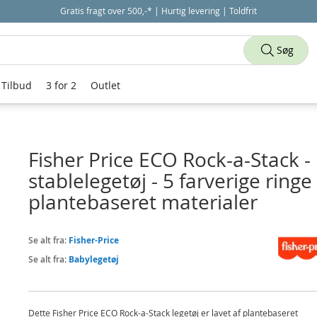
Gratis fragt over 500,-* | Hurtig levering | Toldfrit
Søg
Tilbud
3 for 2
Outlet
Fisher Price ECO Rock-a-Stack -
stablelegetøj - 5 farverige ringe 
plantebaseret materialer
Se alt fra:
Fisher-Price
Se alt fra:
Babylegetøj
Dette Fisher Price ECO Rock-a-Stack legetøj er lavet af plantebaseret