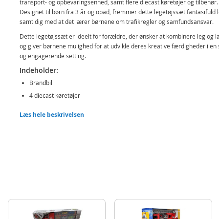
transport- og opbevaringsenhed, samt flere diecast køretøjer og tilbehør.
Designet til børn fra 3 år og opad, fremmer dette legetøjssæt fantasifuld 
samtidig med at det lærer børnene om trafikregler og samfundsansvar.
Dette legetøjssæt er ideelt for forældre, der ønsker at kombinere leg og l
og giver børnene mulighed for at udvikle deres kreative færdigheder i en 
og engagerende setting.
Indeholder:
Brandbil
4 diecast køretøjer
Tilbehør
Læs hele beskrivelsen
Detaljer:
Mål: ca. 33 x 14 x 7 cm (brandbil)
Alder: fra 3 år
Produktdetaljer
Model
S9740-660-S115
EAN
7040698734651