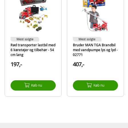
Mest solgte
Mest solgte
Rød transporter lastbil med
Bruder MAN TGA Brandbil
6 køretøjer og tilbehør - 54
med vandpumpe lys og lyd -
cm lang
02771
197,-
407,-
Køb nu
Køb nu