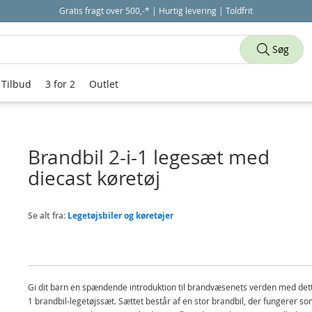
Gratis fragt over 500,-* | Hurtig levering | Toldfrit
Søg
Tilbud
3 for 2
Outlet
Brandbil 2-i-1 legesæt med
diecast køretøj
Se alt fra:
Legetøjsbiler og køretøjer
Gi dit barn en spændende introduktion til brandvæsenets verden med dett
1 brandbil-legetøjssæt. Sættet består af en stor brandbil, der fungerer s