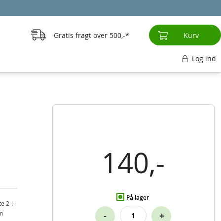
Gratis fragt over
500,-
Kurv
Log ind
140,-
På lager
e 2-i-
om
-
+