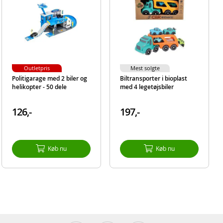
Outletpris
Mest solgte
Politigarage med 2 biler og
Biltransporter i bioplast
helikopter - 50 dele
med 4 legetøjsbiler
126,-
197,-
Køb nu
Køb nu