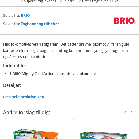
Superhurtig levering
Toldfrit
Gratis fragt over 500,-*
Se alt fra:
BRIO
Se alt fra:
Togbaner og tilbehør
Find lokomotivføreren i dig frem! Det batteridrevne lokomotiv i faren guld
kan køre i frem- og tilbage tilstand, og kommer med lyd og lys. Toget kan
også køres uden batterier.
Indeholder:
1 BRIO Mighty Gold Action batteridrevet lokomotiv
Detaljer:
2 AAA - batterier (ikke inkluderet)
Læs hele beskrivelsen
Alder: fra 3 år
Andre forslag til dig:
Produktdetaljer
Model
33630
EAN
7312350336306
Mærke
BRIO