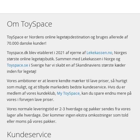
Om ToySpace
ToySpace er Nordens online legetøjsdestination og bruges allerede af
70.000 danske kunder!
Toyspace.dk blev etableret i 2021 af ejerne af
Lekekassen.no
, Norges
største online legetøjsbutik. Sammen med Lekekassen i Norge og
Toyspace.se
i Sverige har vi skabt en af Skandinaviens største kæder
inden for legetøj!
Vores ambitioner er at levere kendte mærker til lave priser, så hurtigt
som muligt, og at tilbyde markedets bedste kundeservice. Hvis du er
medlem af vores kundeklub,
My ToySpace
, kan du spare endnu mere på
vores i forvejen lave priser.
Vores normale leveringstid er 2-3 hverdage og pakker sendes fra vores
lager alle hverdage. Der kommer ingen ekstra omkostninger som told
eller moms på vores pakker.
Kundeservice