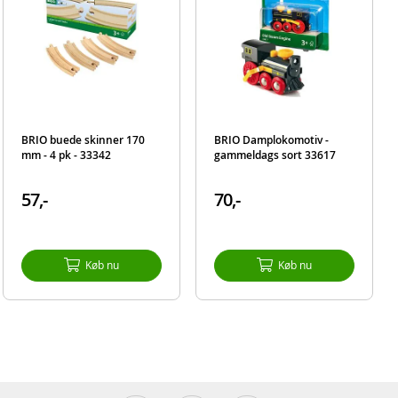
BRIO buede skinner 170
BRIO Damplokomotiv -
mm - 4 pk - 33342
gammeldags sort 33617
57,-
70,-
Køb nu
Køb nu