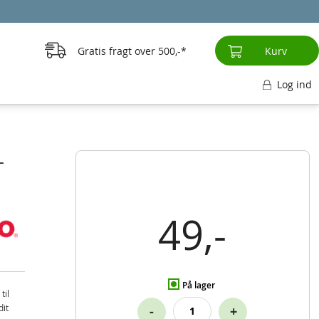
Gratis fragt over
500,-
Kurv
Log ind
-
49,-
På lager
til
dit
-
+