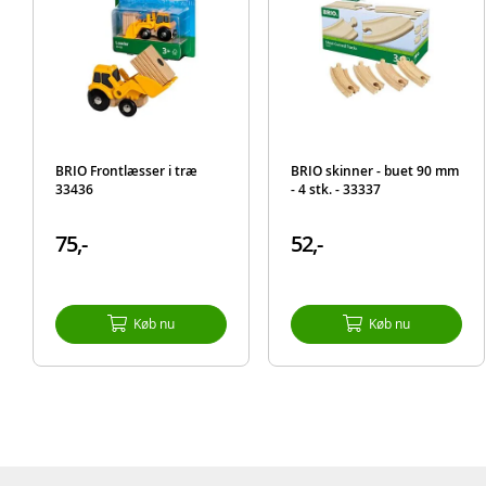
BRIO Frontlæsser i træ
BRIO skinner - buet 90 mm
33436
- 4 stk. - 33337
75,-
52,-
Køb nu
Køb nu