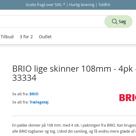
Gratis fragt over 500,-* | Hurtig levering | Toldfrit
Søg
Tilbud
3 for 2
Outlet
BRIO lige skinner 108mm - 4pk 
33334
Se alt fra:
BRIO
Se alt fra:
Trælegetøj
En pakke skinner på 108 mm. med 4 stk. i pakningen fra BRIO. Kan bruges 
alle BRIO togbaner og tog. Udvid din samling, og få endnu mere glæde af 