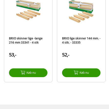
BRIO skinner lige -lange
BRIO lige skinner 144 mm. -
216 mm 33341 - 4 stk
4 stk. - 33335
53,-
52,-
Køb nu
Køb nu