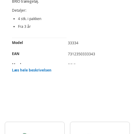
BRIO trælegetøj.
Detaljer:
4 stk. i pakken
Fra 3 år
Produktdetaljer
Model
33334
EAN
7312350333343
Mærke
BRIO
Læs hele beskrivelsen