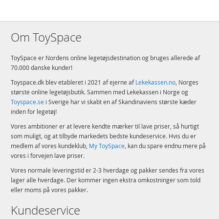
Om ToySpace
ToySpace er Nordens online legetøjsdestination og bruges allerede af
70.000 danske kunder!
Toyspace.dk blev etableret i 2021 af ejerne af
Lekekassen.no
, Norges
største online legetøjsbutik. Sammen med Lekekassen i Norge og
Toyspace.se
i Sverige har vi skabt en af Skandinaviens største kæder
inden for legetøj!
Vores ambitioner er at levere kendte mærker til lave priser, så hurtigt
som muligt, og at tilbyde markedets bedste kundeservice. Hvis du er
medlem af vores kundeklub,
My ToySpace
, kan du spare endnu mere på
vores i forvejen lave priser.
Vores normale leveringstid er 2-3 hverdage og pakker sendes fra vores
lager alle hverdage. Der kommer ingen ekstra omkostninger som told
eller moms på vores pakker.
Kundeservice