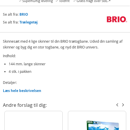
Superhurtig levering
Toldfrit
Gratis fragt over 500,-*
Se alt fra:
BRIO
Se alt fra:
Trælegetøj
Skinnesæt med 4 lige skinner til din BRIO trætogbane. Udvid din samling af
skinner og byg dig en stor togbane, og nyd dit BRIO univers.
Indhold:
144 mm. lange skinner
4 stk. i pakken
Detaljer:
Læs hele beskrivelsen
Fra 3 år
Produktdetaljer
Model
33335
Andre forslag til dig:
EAN
7312350333350
Mærke
BRIO