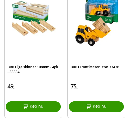
BRIO lige skinner 108mm - 4pk
BRIO Frontlæsser i træ 33436
- 33334
49,-
75,-
Køb nu
Køb nu