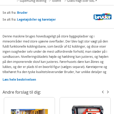
Superhurtig levering
Toldfrit
Gratis fragt over 500,-*
Se alt fra:
Bruder
Se alt fra:
Legetøjsbiler og køretøjer
Denne maskine bruges hovedsageligt på store byggepladser og i
mineområder med store ujævne overflader. Der blev lagt stor vægt på den
fuldt funktionelle koblingsbane, som består af 62 koblinger, og disse viser
ingen svagheder selv under de mest udfordrende forhold, man støder på i
sandkassen. Nivelleringsbladets højde og hældning kan justeres, og højden
på den imponerende skovl kan justeres. Førerhusets døre kan åbnes og
lukkes, og der er plads til en bworld-figur (sælges separat). Køretøjerne og
tilbehøret fra den tyske kvalitetsleverandør Bruder, har unikke detaljer og
virkelighedstro designs, der giver timevis med realistisk og lærerig leg.
Læs hele beskrivelsen
Førerhusets døre kan åbnes og lukkes
Ploven kan bevæges op og ned
Andre forslag til dig:
Med ægte kædeled, ikke gummibånd
Nivelleringsbladets højde og hældning kan justeres
Med plads til en bworld-figur (sælges separat)