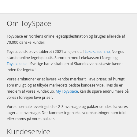
Om ToySpace
ToySpace er Nordens online legetøjsdestination og bruges allerede af
70.000 danske kunder!
Toyspace.dk blev etableret i 2021 af ejerne af
Lekekassen.no
, Norges
største online legetøjsbutik. Sammen med Lekekassen i Norge og
Toyspace.se
i Sverige har vi skabt en af Skandinaviens største kæder
inden for legetøj!
Vores ambitioner er at levere kendte mærker til lave priser, så hurtigt
som muligt, og at tilbyde markedets bedste kundeservice. Hvis du er
medlem af vores kundeklub,
My ToySpace
, kan du spare endnu mere på
vores i forvejen lave priser.
Vores normale leveringstid er 2-3 hverdage og pakker sendes fra vores
lager alle hverdage. Der kommer ingen ekstra omkostninger som told
eller moms på vores pakker.
Kundeservice