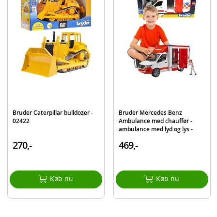
Indeholder:
Bruder CAT Bulldozer 02452
Detaljer:
Mål æske: ca. 60 x 29,5 x 29 cm (LxBxH)
Skala: 1:16
Materiale: plastik (ABS)
Alder: fra 4 år
Produktdetaljer
Bruder Caterpillar bulldozer -
Bruder Mercedes Benz
Model
02452
02422
Ambulance med chauffør -
ambulance med lyd og lys -
EAN
4001702024529
02676
270,-
469,-
Mærke
Bruder
Køb nu
Køb nu