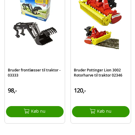
Mål: ca. 52 x 16 x 18,5 cm
Skala 1:16
Alder: fra 3 år
Produktdetaljer
Model
02428
EAN
4001702024284
Mærke
Bruder
Bruder frontlæsser til traktor -
Bruder Pottinger Lion 3002
03333
Rotorharve til traktor 02346
98,-
120,-
Køb nu
Køb nu