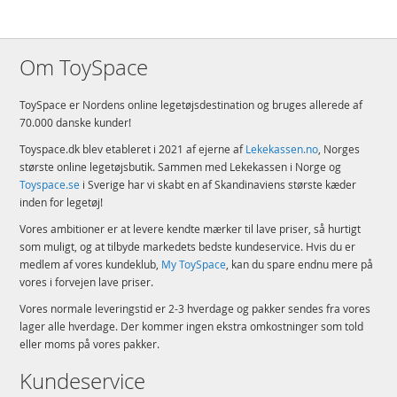
Om ToySpace
ToySpace er Nordens online legetøjsdestination og bruges allerede af
70.000 danske kunder!
Toyspace.dk blev etableret i 2021 af ejerne af
Lekekassen.no
, Norges
største online legetøjsbutik. Sammen med Lekekassen i Norge og
Toyspace.se
i Sverige har vi skabt en af Skandinaviens største kæder
inden for legetøj!
Vores ambitioner er at levere kendte mærker til lave priser, så hurtigt
som muligt, og at tilbyde markedets bedste kundeservice. Hvis du er
medlem af vores kundeklub,
My ToySpace
, kan du spare endnu mere på
vores i forvejen lave priser.
Vores normale leveringstid er 2-3 hverdage og pakker sendes fra vores
lager alle hverdage. Der kommer ingen ekstra omkostninger som told
eller moms på vores pakker.
Kundeservice