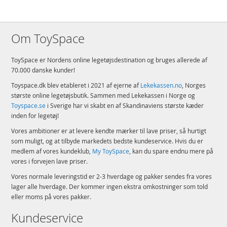
Om ToySpace
ToySpace er Nordens online legetøjsdestination og bruges allerede af
70.000 danske kunder!
Toyspace.dk blev etableret i 2021 af ejerne af
Lekekassen.no
, Norges
største online legetøjsbutik. Sammen med Lekekassen i Norge og
Toyspace.se
i Sverige har vi skabt en af Skandinaviens største kæder
inden for legetøj!
Vores ambitioner er at levere kendte mærker til lave priser, så hurtigt
som muligt, og at tilbyde markedets bedste kundeservice. Hvis du er
medlem af vores kundeklub,
My ToySpace
, kan du spare endnu mere på
vores i forvejen lave priser.
Vores normale leveringstid er 2-3 hverdage og pakker sendes fra vores
lager alle hverdage. Der kommer ingen ekstra omkostninger som told
eller moms på vores pakker.
Kundeservice