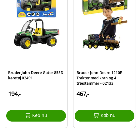
Indeholder:
Bruder John Deere Mejetærsker T67i
Detaljer:
Mål: 50 x 19,5 x 23,5 cm
Skala 1:16
Materiale: plastik
Alder: Fra 4 år
Bruder John Deere Gator 855D
Bruder John Deere 1210E
køretøj 02491
Traktor med kran og 4
træstammer - 02133
194,-
467,-
Produktdetaljer
Model
02132
EAN
4001702021320
Køb nu
Køb nu
Mærke
Bruder