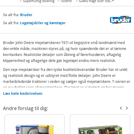
Superhurtig levering
Toldfrit
Gratis fragt over 500,-*
Se alt fra:
Bruder
Se alt fra:
Legetøjsbiler og køretøjer
Bruder John Deere mejetærskeren T67i vil begejstre små landmænd med
den enkle måde, maskinen styres på, og hvor spændende det er at tømme
korntanken. Realistiske detaljer som åbning af førerhusdøren, aftagelig
klipperenhed og aftagelige dele gør legetøjet endnu mere realistisk.
Den seje mejetærsker fra den tyske kvalitetsleverandør Bruder har et unikt
og realistisk design og er udstyret med flotte detaljer. John Deere er
markedsledende traktorer i veden og sælger også mejetærskere. T-serien er
en nyudviklet serie af mejetærskere. Designet er autentisk og har mange
flotte detaljer.
Læs hele beskrivelsen
Denne mejetærsker har en korntank, der kan åbnes, niveaukorrektion,
Andre forslag til dig:
aftageligt skærebord og anhænger den kan transporteres på.
Førerhus med glas, venstre dør kan åbnes
Klipperenheden har hjul og drives af friktion
Anhængertræk