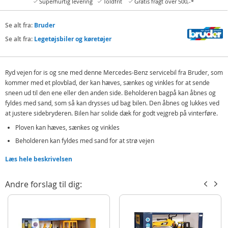
Superhurtig levering
Toldfrit
Gratis fragt over 500,-*
Se alt fra:
Bruder
Se alt fra:
Legetøjsbiler og køretøjer
Ryd vejen for is og sne med denne Mercedes-Benz servicebil fra Bruder, som
kommer med et plovblad, der kan hæves, sænkes og vinkles for at sende
sneen ud til den ene eller den anden side. Beholderen bagpå kan åbnes og
fyldes med sand, som så kan drysses ud bag bilen. Den åbnes og lukkes ved
at justere sidebryderen. Bilen har solide dæk for godt vejgreb på vinterføre.
Ploven kan hæves, sænkes og vinkles
Beholderen kan fyldes med sand for at strø vejen
Fuld funktionel og bevægelig
Læs hele beskrivelsen
Indeholder:
Andre forslag til dig:
Bruder Mercedes-Benz servicebil
Plov
Detaljer: