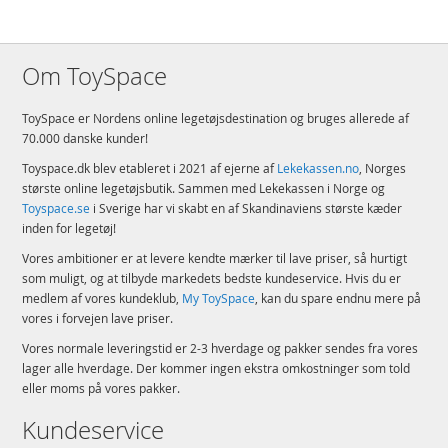
Om ToySpace
ToySpace er Nordens online legetøjsdestination og bruges allerede af
70.000 danske kunder!
Toyspace.dk blev etableret i 2021 af ejerne af
Lekekassen.no
, Norges
største online legetøjsbutik. Sammen med Lekekassen i Norge og
Toyspace.se
i Sverige har vi skabt en af Skandinaviens største kæder
inden for legetøj!
Vores ambitioner er at levere kendte mærker til lave priser, så hurtigt
som muligt, og at tilbyde markedets bedste kundeservice. Hvis du er
medlem af vores kundeklub,
My ToySpace
, kan du spare endnu mere på
vores i forvejen lave priser.
Vores normale leveringstid er 2-3 hverdage og pakker sendes fra vores
lager alle hverdage. Der kommer ingen ekstra omkostninger som told
eller moms på vores pakker.
Kundeservice