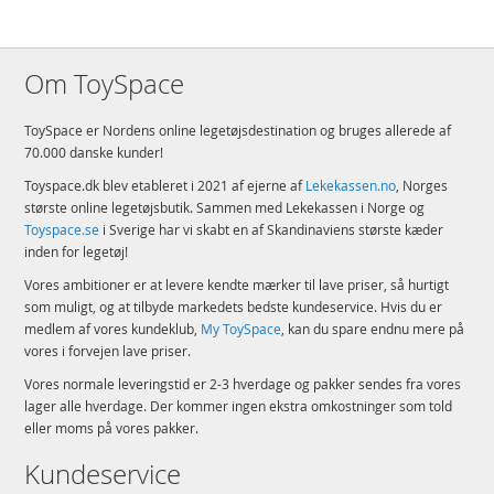
Om ToySpace
ToySpace er Nordens online legetøjsdestination og bruges allerede af
70.000 danske kunder!
Toyspace.dk blev etableret i 2021 af ejerne af
Lekekassen.no
, Norges
største online legetøjsbutik. Sammen med Lekekassen i Norge og
Toyspace.se
i Sverige har vi skabt en af Skandinaviens største kæder
inden for legetøj!
Vores ambitioner er at levere kendte mærker til lave priser, så hurtigt
som muligt, og at tilbyde markedets bedste kundeservice. Hvis du er
medlem af vores kundeklub,
My ToySpace
, kan du spare endnu mere på
vores i forvejen lave priser.
Vores normale leveringstid er 2-3 hverdage og pakker sendes fra vores
lager alle hverdage. Der kommer ingen ekstra omkostninger som told
eller moms på vores pakker.
Kundeservice