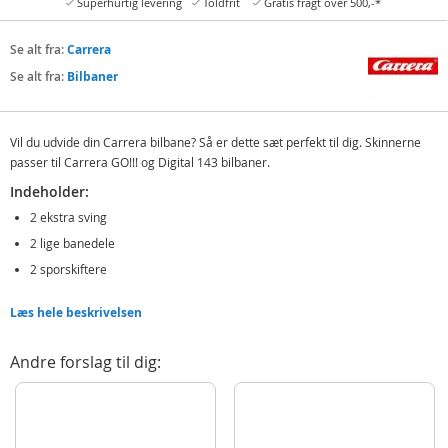
Superhurtig levering
Toldfrit
Gratis fragt over 500,-*
Se alt fra:
Carrera
Se alt fra:
Bilbaner
Vil du udvide din Carrera bilbane? Så er dette sæt perfekt til dig. Skinnerne
passer til Carrera GO!!! og Digital 143 bilbaner.
Indeholder:
2 ekstra sving
2 lige banedele
2 sporskiftere
Produktdetaljer
Læs hele beskrivelsen
Model
20061600
EAN
4007486616004
Andre forslag til dig:
Mærke
Carrera